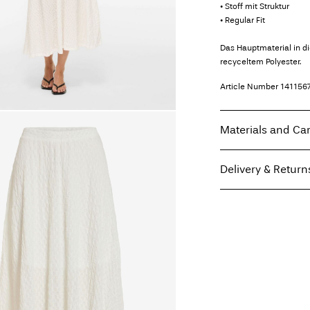
• Stoff mit Struktur
• Regular Fit
Das Hauptmaterial in d
recyceltem Polyester.
Article Number
141156
Materials and Ca
Delivery & Return
Machine wash, hal
Lieferung nach Hause 
Do not bleach
Do not tumble dry
Free from
€ 69,90
Low temp. iron. H
Do not dry clean
Line dry