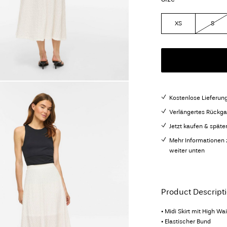
XS
S
Kostenlose Lieferun
Verlängertes Rückga
Jetzt kaufen & späte
Mehr Informationen 
weiter unten
Product Descript
• Midi Skirt mit High Wai
• Elastischer Bund