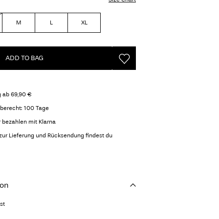
M
L
XL
ADD TO BAG
g ab 69,90 €
berecht: 100 Tage
r bezahlen mit Klarna
zur Lieferung und Rücksendung findest du
ion
st