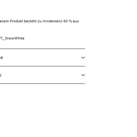
iesem Produkt besteht zu mindestens 50 % aus
77_SnowWhite
re
s
f load, short spin cycle at 30°C
(Post AT)
€ 4,95
ighest temp. 100°C
Lieferoptionen