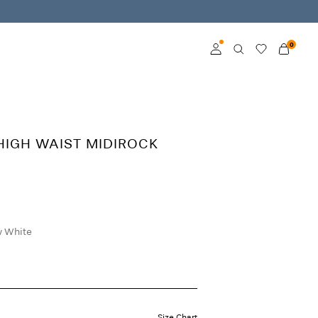
0
Log in
Become a member
HIGH WAIST MIDIROCK
Learn more about VILA
Club
 White
Size Chart