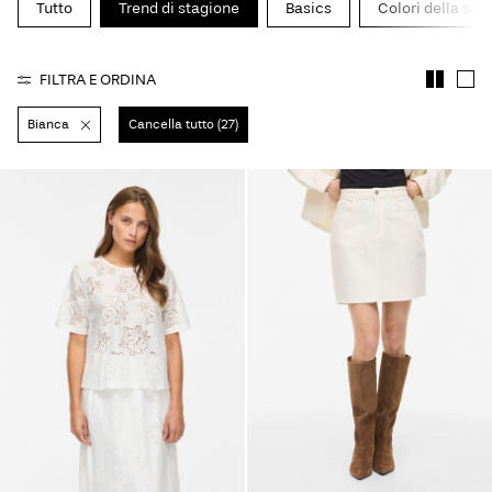
Tutto
Trend di stagione
Basics
Colori della sta
Chi
siamo
FILTRA E ORDINA
Bianca
Cancella tutto (27)
Italia
/
italiano