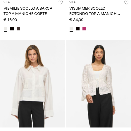
VILA
VILA
VIEMILIE SCOLLO A BARCA
VISUMMER SCOLLO
TOP A MANICHE CORTE
ROTONDO TOP A MANICHE
CORTE
€ 16,99
€ 34,99