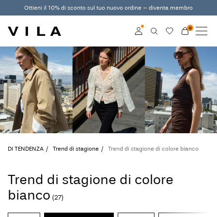
Ottieni il 10% di sconto sul tuo nuovo ordine – diventa membro
0
NUOVI ARRIVI
ABBIGLIAMENTO
Accedi
DI TENDENZA
Diventa membro
Scopri di più sul VILA
SALDI
Club
VILA CLUB
DI TENDENZA
Trend di stagione
Trend di stagione di colore bianco
ROUGE EDIT
Trend di stagione di colore
bianco
Accedi
(27)
Domande?