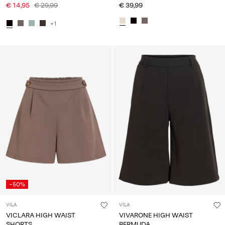
€ 14,95
€ 29,99
€ 39,99
+1
-50%
VILA
VILA
VICLARA HIGH WAIST
VIVARONE HIGH WAIST
SHORTS
BERMUDA