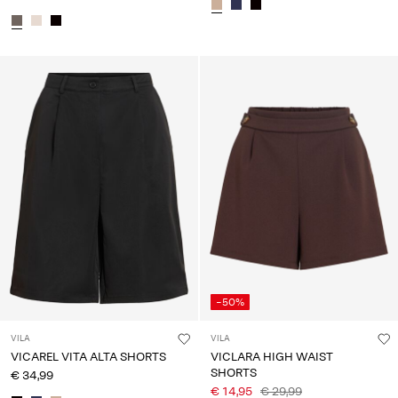
-50%
VILA
VILA
VICAREL VITA ALTA SHORTS
VICLARA HIGH WAIST
SHORTS
€ 34,99
€ 14,95
€ 29,99