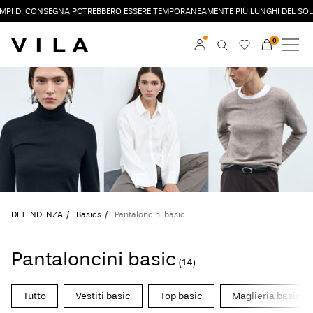
EMPI DI CONSEGNA POTREBBERO ESSERE TEMPORANEAMENTE PIÙ LUNGHI DEL SOL
0
NUOVI ARRIVI
ABBIGLIAMENTO
Accedi
DI TENDENZA
Diventa membro
Scopri di più sul VILA
SALDI
Club
VILA CLUB
DI TENDENZA
Basics
Pantaloncini basic
ROUGE EDIT
Pantaloncini basic
(14)
Accedi
Tutto
Vestiti basic
Top basic
Maglieria basic
Domande?