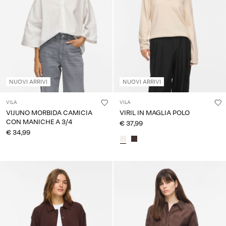
Chi
siamo
Italia
/
italiano
NUOVI ARRIVI
NUOVI ARRIVI
VILA
VILA
VIJUNO MORBIDA CAMICIA
VIRIL IN MAGLIA POLO
CON MANICHE A 3/4
€ 37,99
€ 34,99