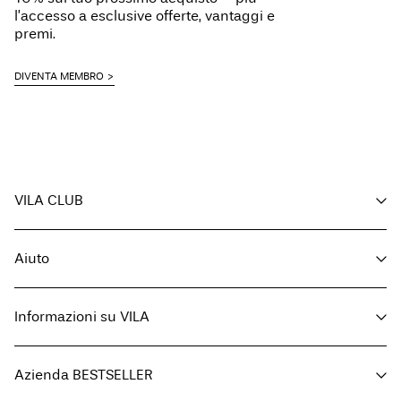
l’accesso a esclusive offerte, vantaggi e
premi.
DIVENTA MEMBRO
VILA CLUB
I tuoi vantaggi
Aiuto
Diventa membro
Il mio account
Servizio clienti
Monitora ordine
Informazioni su VILA
Restituisci qui
FAQ
Modalità di consegna
Chi siamo
Guida delle taglie
Azienda BESTSELLER
Trova un punto vendita
Termini e condizioni