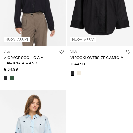
NUOVI ARRIVI
NUOVI ARRIVI
VILA
VILA
VIGRACE SCOLLO A V
VIROCKI OVERSIZE CAMICIA
CAMICIA A MANICHE
€ 44,99
LUNGHE
€ 34,99