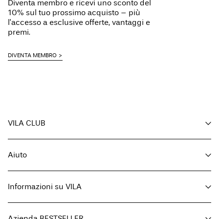
Diventa membro e ricevi uno sconto del
10% sul tuo prossimo acquisto – più
l’accesso a esclusive offerte, vantaggi e
premi.
DIVENTA MEMBRO
VILA CLUB
I tuoi vantaggi
Aiuto
Diventa membro
Il mio account
Servizio clienti
Monitora ordine
Informazioni su VILA
Restituisci qui
FAQ
Modalità di consegna
Chi siamo
Guida delle taglie
Azienda BESTSELLER