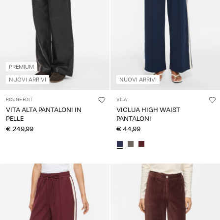
Chi
siamo
Italia
PREMIUM
/
italiano
NUOVI ARRIVI
NUOVI ARRIVI
ROUGE EDIT
VILA
VITA ALTA PANTALONI IN
VICLUA HIGH WAIST
PELLE
PANTALONI
€ 249,99
€ 44,99