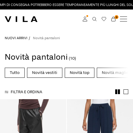
EMPI DI CONSEGNA POTREBBERO ESSERE TEMPORANEAMENTE PIÙ LUNGHI DEL SOL
0
NUOVI ARRIVI
ABBIGLIAMENTO
Accedi
NUOVI ARRIVI
Novità pantaloni
DI TENDENZA
Diventa membro
Novità pantaloni
(10)
Scopri di più sul VILA
SALDI
Club
Tutto
Novità vestiti
Novità top
Novità maglieri
VILA CLUB
FILTRA E ORDINA
ROUGE EDIT
Accedi
Domande?