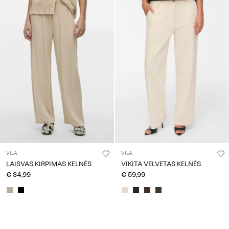
questions?
About
Us
Lietuva
/
lietuvių
VILA
VILA
LAISVAS KIRPIMAS KELNĖS
VIKITA VELVETAS KELNĖS
€ 34,99
€ 59,99