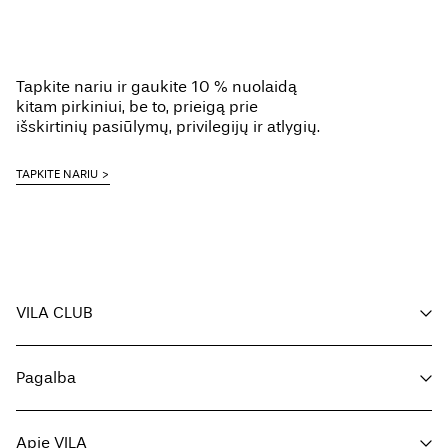
Tapkite nariu ir gaukite 10 % nuolaidą
kitam pirkiniui, be to, prieigą prie
išskirtinių pasiūlymų, privilegijų ir atlygių.
TAPKITE NARIU
VILA CLUB
Jūsų privalumai
Pagalba
Tapkite nariu
Mano paskyra
Klientų aptarnavimas
Užsakymo sekimas
Apie VILA
Grįžti čia