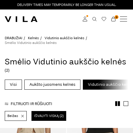
DELIVERY TIMES MAY TEMPORARILY BE LONGER THAN USUAL.
0
NAUJAUSIA KOLEKCIJA
DRABUŽIAI
Prisijunkite
DRABUŽIAI
Kelnės
Vidutinio aukščio kelnės
Smėlio Vidutinio aukščio kelnės
TENDENCIJOS
Become a member
Smėlio Vidutinio aukščio kelnės
Learn more about VILA
IŠPARDAVIMAS
Club
(2)
VILA CLUB
Visi
Aukšto juosmens kelnės
Vidutinio aukščio kelnė
ROUGE EDIT
FILTRUOTI IR RŪŠIUOTI
Beižas
IŠVALYTI VISKĄ (2)
Prisijunkite
Any