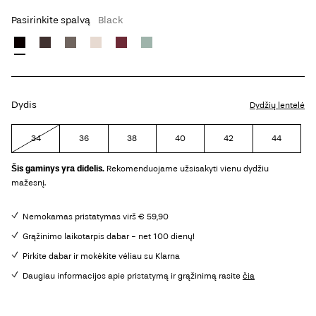
Pasirinkite spalvą
Black
Dydis
Dydžių lentelė
34
36
38
40
42
44
Šis gaminys yra didelis.
Rekomenduojame užsisakyti vienu dydžiu
mažesnį.
Nemokamas pristatymas virš € 59,90
Grąžinimo laikotarpis dabar - net 100 dienų!
Pirkite dabar ir mokėkite vėliau su Klarna
Daugiau informacijos apie pristatymą ir grąžinimą rasite
čia