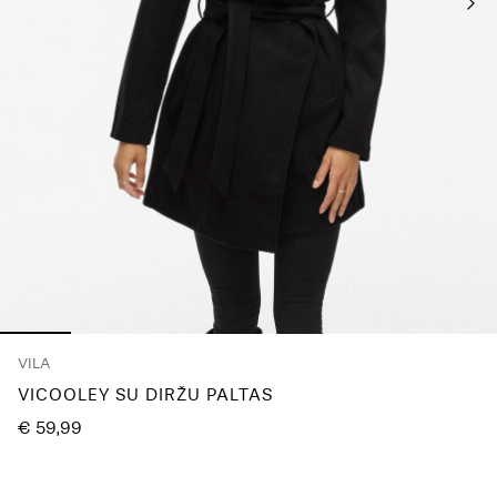
questions?
About
Us
Lietuva
/
lietuvių
VILA
VICOOLEY SU DIRŽU PALTAS
€ 59,99