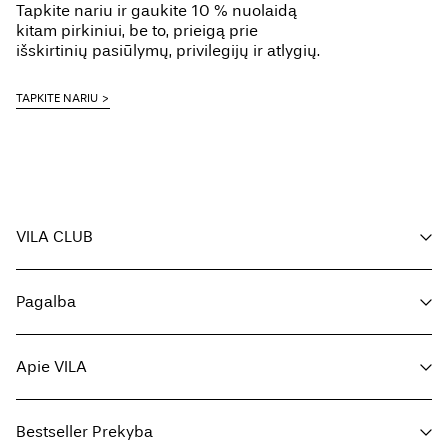
Žemos temperatūros lygintuvas. Aukščiausia temp. 100°
Tapkite nariu ir gaukite 10 % nuolaidą
kitam pirkiniui, be to, prieigą prie
Nevalyti cheminiu būdu
Delivery Options
išskirtinių pasiūlymų, privilegijų ir atlygių.
Džiovinti ant virvės
TAPKITE NARIU
Return & Exchange
VILA CLUB
Jūsų privalumai
Pagalba
Tapkite nariu
Mano paskyra
Klientų aptarnavimas
Užsakymo sekimas
Apie VILA
Grįžti čia
DUK
Pristatymo būdai
Apie mus
Dydžių lentelė
Bestseller Prekyba
Raskite parduotuvę