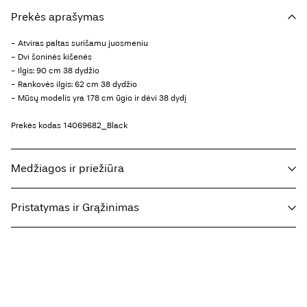
Prekės aprašymas
- Atviras paltas surišamu juosmeniu
- Dvi šoninės kišenės
- Ilgis: 90 cm 38 dydžio
- Rankovės ilgis: 62 cm 38 dydžio
- Mūsų modelis yra 178 cm ūgio ir dėvi 38 dydį
Prekės kodas
14069682_Black
Medžiagos ir priežiūra
Pristatymas ir Grąžinimas
Skalbti skalbimo mašina, pusė įkrovos, trumpas gręžimas 30°
temperatūroje
Parcel Shop Pick-up - DHL
€ 4,95
Nebalinti
Free from
€ 59,90
Nedžiovinti džiovyklėje