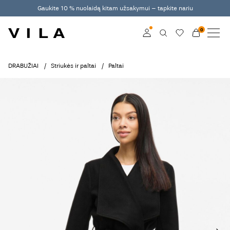
Gaukite 10 % nuolaidą kitam užsakymui – tapkite nariu
0
NAUJAUSIA KOLEKCIJA
DRABUŽIAI
Prisijunkite
DRABUŽIAI
Striukės ir paltai
Paltai
TENDENCIJOS
Become a member
Learn more about VILA
IŠPARDAVIMAS
Club
VILA CLUB
ROUGE EDIT
Prisijunkite
Any