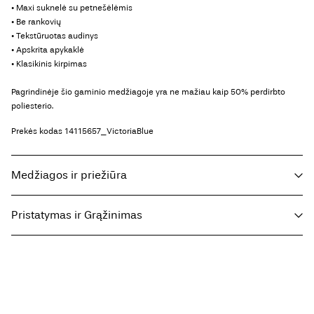
• Maxi suknelė su petnešėlėmis
• Be rankovių
• Tekstūruotas audinys
• Apskrita apykaklė
• Klasikinis kirpimas
Pagrindinėje šio gaminio medžiagoje yra ne mažiau kaip 50% perdirbto
poliesterio.
Prekės kodas
14115657_VictoriaBlue
Medžiagos ir priežiūra
Pristatymas ir Grąžinimas
Skalbti skalbimo mašina, pusė įkrovos, trumpas gręžimas 30°
temperatūroje
Parcel Shop Pick-up - DHL
€ 4,95
Nebalinti
Nedžiovinti džiovyklėje
Free from
€ 59,90
Žemos temperatūros lygintuvas. Aukščiausia temp. 100°