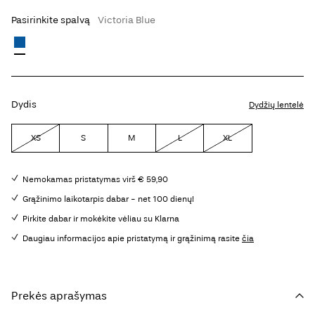
Pasirinkite spalvą
Victoria Blue
Dydis
Dydžių lentelė
XS
S
M
L
XL
Nemokamas pristatymas virš € 59,90
Grąžinimo laikotarpis dabar - net 100 dienų!
Pirkite dabar ir mokėkite vėliau su Klarna
Daugiau informacijos apie pristatymą ir grąžinimą rasite
čia
Prekės aprašymas