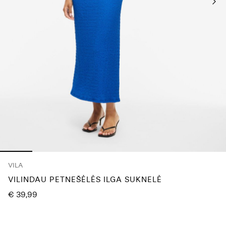
questions?
About
Us
Lietuva
/
lietuvių
VILA
VILINDAU PETNEŠĖLĖS ILGA SUKNELĖ
€ 39,99