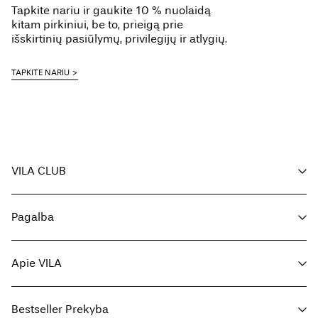
Tapkite nariu ir gaukite 10 % nuolaidą
Cheminis valymas (bet kuris tirpiklis)
kitam pirkiniui, be to, prieigą prie
Delivery Options
Džiovinti ant virvės
išskirtinių pasiūlymų, privilegijų ir atlygių.
TAPKITE NARIU
Return & Exchange
VILA CLUB
Jūsų privalumai
Pagalba
Tapkite nariu
Mano paskyra
Klientų aptarnavimas
Užsakymo sekimas
Apie VILA
Grįžti čia
DUK
Pristatymo būdai
Apie mus
Dydžių lentelė
Bestseller Prekyba
Raskite parduotuvę