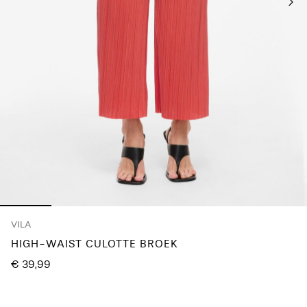
je
vragen?
Over
ons
België
/
Nederlands
VILA
HIGH-WAIST CULOTTE BROEK
€ 39,99