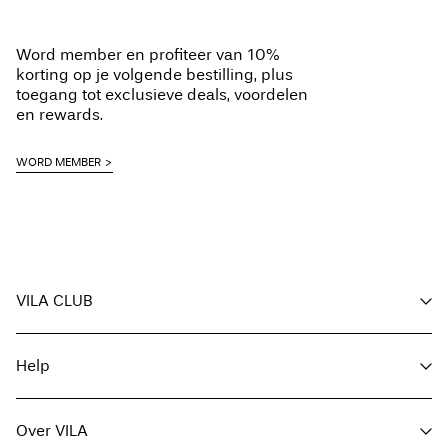
Strijken op lage temperatuur. Max. 100°C
Ophalen bij pakketautomaat (bpost)
€ 4,95
Word member en profiteer van 10%
Niet chemisch reinigen
Gratis vanaf
€ 69,90
korting op je volgende bestilling, plus
Hangend drogen
toegang tot exclusieve deals, voordelen
en rewards.
Ophalen bij afhaalpunt (bpost)
€ 4,95
WORD MEMBER
Gratis vanaf
€ 69,90
Verzendopties
VILA CLUB
Voordelen voor members
Help
Word member
Retourneren & Omruilen
Mijn account
Klantenservice
Bestelling volgen
Over VILA
Hier Retourneren