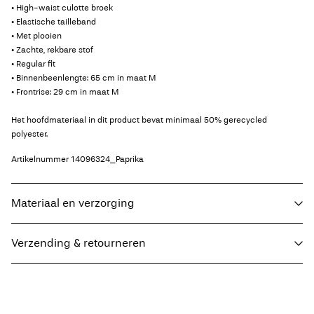
• High-waist culotte broek
• Elastische tailleband
• Met plooien
• Zachte, rekbare stof
• Regular fit
• Binnenbeenlengte: 65 cm in maat M
• Frontrise: 29 cm in maat M
Het hoofdmateriaal in dit product bevat minimaal 50% gerecycled
polyester.
Artikelnummer
14096324_Paprika
Materiaal en verzorging
Verzending & retourneren
Wasmachine met halve belading en kort programma op 30°C
Thuisbezorging (bpost)
€ 4,95
Niet bleken
Niet drogen in de droger