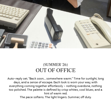
je
vragen?
Over
ons
België
/
Nederlands
(SUMMER '26)
OUT OF OFFICE
Auto-reply set. “Back soon… somewhere warm.” Time for sunlight, long
days, and a sense of escape. Each look is worn your way, with
everything coming together effortlessly - nothing overdone, nothing
too polished. The palette is defined by crisp whites, cool blues, and a
hint of warm red.
The pace softens. The light lingers. Summer, off duty.