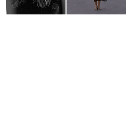
VIDEO_ROW01_wk20_15-05-26_SUMMER26_launch