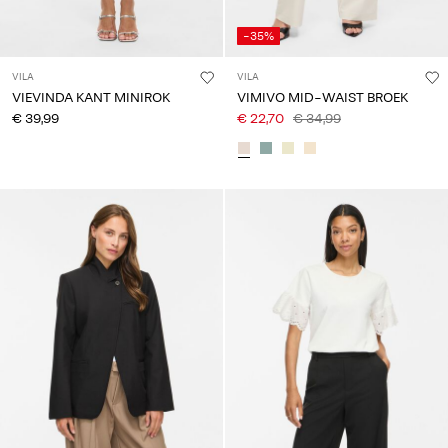
-35%
VILA
VILA
VIEVINDA KANT MINIROK
VIMIVO MID-WAIST BROEK
€ 39,99
€ 22,70
€ 34,99