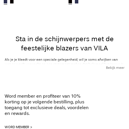
Sta in de schijnwerpers met de
feestelijke blazers van VILA
Als je je kleedt voor een speciale gelegenheid, wil je soms afwijken van
wat er wordt verwacht en een statement maken dat helemaal het jouwe is.
Bekijk meer
Hier komt de feestelijke blazer goed van pas: een stoere en stijlvol
alternatief voor de klassieke jurk. Of je nu naar een cocktailparty, een
avondje uit met vrienden of een verfijnde soirée gaat, de party blazers van
VILA bieden de perfecte mix van durf en elegantie. Deze blazers zijn
ontworpen voor de moderne vrouw die niet bang is om op te vallen en
geven elke outfit een vleugje glamour, zodat je je op elk evenement
Word member en profiteer van 10%
zelfverzekerd en chic voelt.
korting op je volgende bestilling, plus
Bij VILA geloven we dat mode een krachtige tool voor zelfexpressie is. Wij
toegang tot exclusieve deals, voordelen
zijn al sinds 1994 toonaangevend op het gebied van eigentijdse
en rewards.
damesmode, met stukken die individualiteit vieren en de speelse kant van
vrouwelijkheid omarmen. Onze party blazers zijn een bewijs van dit ethos
en combineren strak maatwerk met opvallende details om een look te
WORD MEMBER
creëren die zowel verfijnd als leuk is. Deze blazers zijn perfect voor