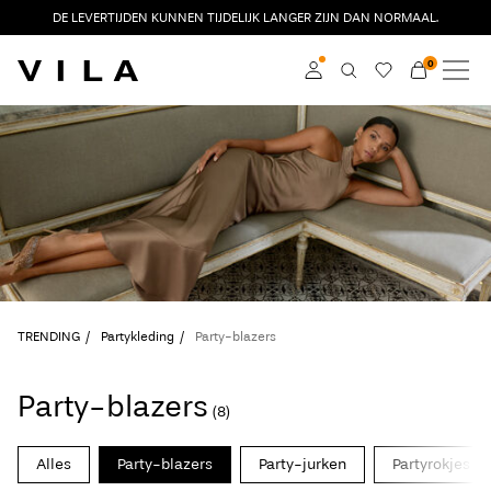
DE LEVERTIJDEN KUNNEN TIJDELIJK LANGER ZIJN DAN NORMAAL.
0
NIEUW
KLEDING
Inloggen
TRENDING
Word member
Kom meer te weten
SALE
over VILA Club
VILA CLUB
TRENDING
Partykleding
Party-blazers
ROUGE EDIT
Party-blazers
(8)
Inloggen
Alles
Party-blazers
Party-jurken
Partyrokjes
Heb