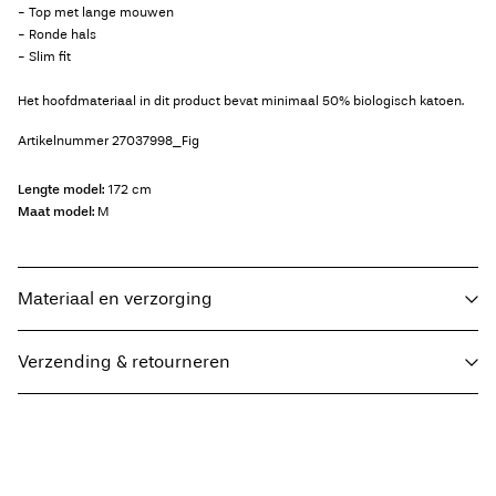
- Top met lange mouwen
- Ronde hals
- Slim fit
Het hoofdmateriaal in dit product bevat minimaal 50% biologisch katoen.
Artikelnummer
27037998_Fig
Lengte model:
172 cm
Maat model:
M
Materiaal en verzorging
Verzending & retourneren
Wasmachine met fijnwasprogramma op max. 40°C
Niet bleken
Thuisbezorging (DHL)
€ 3,95
Niet drogen in de droger
Strijken op middelhoge temperatuur