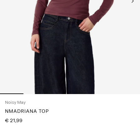
je
vragen?
Over
ons
Nederland
/
Nederlands
Noisy May
NMADRIANA TOP
€ 21,99