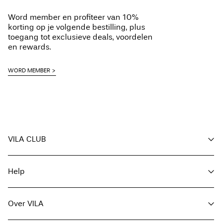
Ophalen bij afhaalpunt (DHL)
€ 3,95
Niet chemisch reinigen
Word member en profiteer van 10%
Hangend drogen
Gratis vanaf
€ 59,90
korting op je volgende bestilling, plus
toegang tot exclusieve deals, voordelen
en rewards.
Ophalen bij afhaalpunt(MONDIALRELAY)
€ 3,95
WORD MEMBER
Gratis vanaf
€ 59,90
Verzendopties
VILA CLUB
Voordelen voor members
Help
Word member
Retourneren & Omruilen
Mijn account
Klantenservice
Bestelling volgen
Over VILA
Hier Retourneren
FAQ
Leveringsopties