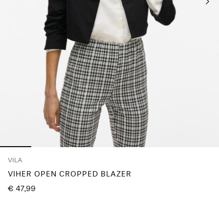
je
vragen?
Over
ons
Nederland
/
Nederlands
VILA
VIHER OPEN CROPPED BLAZER
€ 47,99