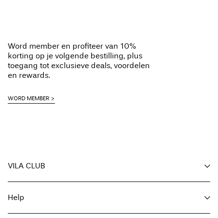
Thuisbezorging (DHL)
€ 3,95
Niet bleken
Niet drogen in de droger
Strijken op middelhoge temperatuur
Ophalen bij afhaalpunt (DHL)
€ 3,95
Word member en profiteer van 10%
Professionele reiniging (alle oplosmiddelen)
Gratis vanaf
€ 59,90
korting op je volgende bestilling, plus
Hangend drogen
toegang tot exclusieve deals, voordelen
en rewards.
Ophalen bij afhaalpunt(MONDIALRELAY)
€ 3,95
WORD MEMBER
Gratis vanaf
€ 59,90
Verzendopties
VILA CLUB
Voordelen voor members
Help
Word member
Retourneren & Omruilen
Mijn account
Klantenservice