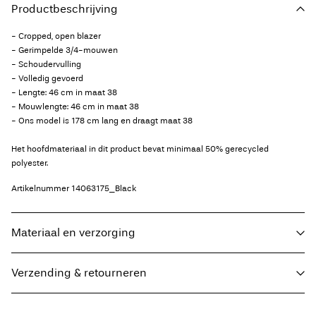
Productbeschrijving
- Cropped, open blazer
- Gerimpelde 3/4-mouwen
- Schoudervulling
- Volledig gevoerd
- Lengte: 46 cm in maat 38
- Mouwlengte: 46 cm in maat 38
- Ons model is 178 cm lang en draagt maat 38
Het hoofdmateriaal in dit product bevat minimaal 50% gerecycled
polyester.
Artikelnummer
14063175_Black
Materiaal en verzorging
Verzending & retourneren
Wasmachine met halve belading en kort programma op 30°C