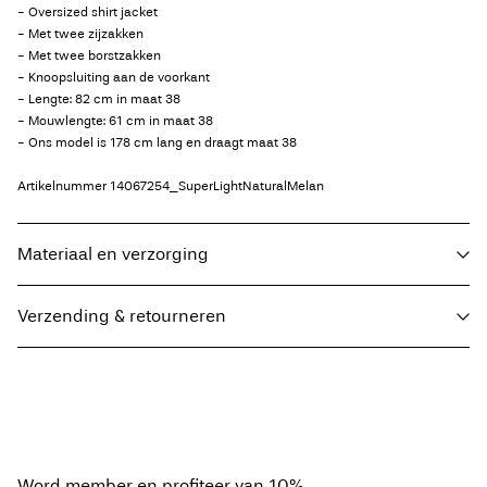
- Oversized shirt jacket
- Met twee zijzakken
- Met twee borstzakken
- Knoopsluiting aan de voorkant
- Lengte: 82 cm in maat 38
- Mouwlengte: 61 cm in maat 38
- Ons model is 178 cm lang en draagt maat 38
Artikelnummer
14067254_SuperLightNaturalMelan
Materiaal en verzorging
Verzending & retourneren
Wasmachine met halve belading en kort programma op 30°C
Thuisbezorging (DHL)
€ 3,95
Niet bleken
Niet drogen in de droger
Strijken op lage temperatuur. Max. 100°C
Ophalen bij afhaalpunt (DHL)
€ 3,95
Word member en profiteer van 10%
Niet chemisch reinigen