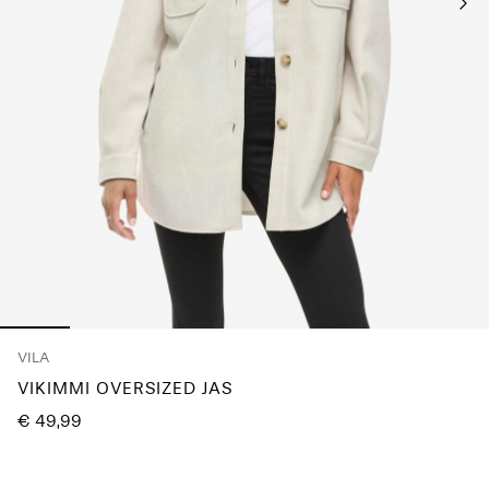
je
vragen?
Over
ons
Nederland
/
Nederlands
VILA
VIKIMMI OVERSIZED JAS
€ 49,99