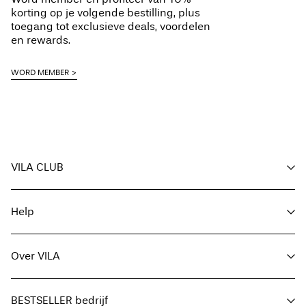
Gratis vanaf
€ 59,90
korting op je volgende bestilling, plus
Hangend drogen
toegang tot exclusieve deals, voordelen
en rewards.
Ophalen bij afhaalpunt(MONDIALRELAY)
€ 3,95
WORD MEMBER
Gratis vanaf
€ 59,90
Verzendopties
VILA CLUB
Voordelen voor members
Help
Word member
Retourneren & Omruilen
Mijn account
Klantenservice
Bestelling volgen
Over VILA
Hier Retourneren
FAQ
Leveringsopties
Over ons
Maattabel
BESTSELLER bedrijf
Zoek je winkel