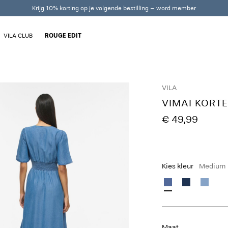
Krijg 10% korting op je volgende bestilling – word member
VILA CLUB
ROUGE EDIT
VILA
VIMAI KORT
€ 49,99
Kies kleur
Medium 
Maat