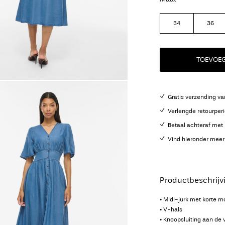
34
36
TOEVOE
Gratis verzending va
Verlengde retourper
Betaal achteraf met 
Vind hieronder meer
Productbeschrijv
• Midi-jurk met korte 
• V-hals
• Knoopsluiting aan de 