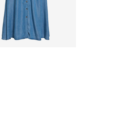
Gratis vanaf
€ 59,90
Verzendopties
Retourneren &