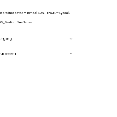
dit product bevat minimaal 50% TENCEL™ Lyocell.
06_MediumBlueDenim
zorging
ourneren
fijnwasprogramma op max. 40°C
€ 3,95
ger op lage temperatuur
elhoge temperatuur
 (DHL)
€ 3,95
inigen
in de schaduw
nt(MONDIALRELAY)
€ 3,95