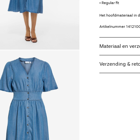
• Regular fit
Het hoofdmateriaal in 
Artikelnummer
141210
Materiaal en ver
Verzending & ret
Wasmachine met 
Niet bleken
Thuisbezorging (DHL)
Drogen in de dro
Strijken op midd
Ophalen bij afhaalpunt
Niet chemisch re
Hangend drogen 
Gratis vanaf
€ 59,90
Ophalen bij afhaalpu