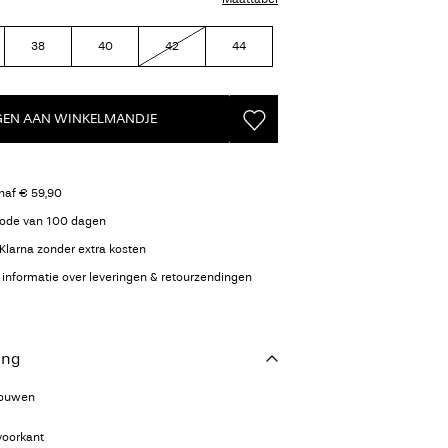
38
40
42
44
GEN AAN WINKELMANDJE
naf € 59,90
iode van 100 dagen
Klarna zonder extra kosten
 informatie over leveringen & retourzendingen
ing
mouwen
voorkant