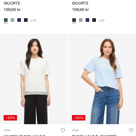
SKJORTE
SKJORTE
199,95 kr
199,95 kr
+17
+17
-50%
-50%
VILA
VILA