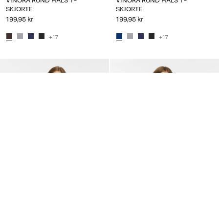
VINORA RUND HALS T-
VINORA RUND HALS T-
SKJORTE
SKJORTE
199,95 kr
199,95 kr
+17
+17
NYHETER
VILA
VILA