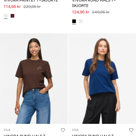
VIVORA PRINTET T-SKJORTE
VIVORA RUND HALS T-
SKJORTE
114,95 kr
229,95 kr
124,95 kr
249,95 kr
VILA
VILA