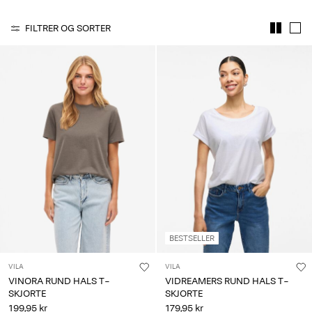
Spørsmål?
FILTRER OG SORTER
Om
oss
Norge
/
norsk
BESTSELLER
VILA
VILA
VINORA RUND HALS T-
VIDREAMERS RUND HALS T-
SKJORTE
SKJORTE
199,95 kr
179,95 kr