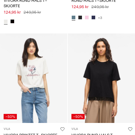
VIVORA RUND HALS T-
RUND HALS T-SKJORTE
SKJORTE
124,95 kr
249,95 kr
124,95 kr
249,95 kr
+3
-50%
-50%
VILA
VILA