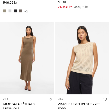
MIDJE
549,95 kr
249,95 kr
499,95 kr
+2
VILA
VILA
VIMODALA BÅTHALS
VIMYLIE ERMELØS STRIKKET
MIDIKJOLE
TOPP