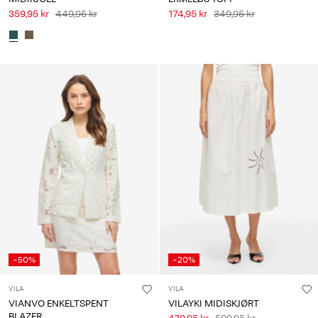
359,95 kr
449,95 kr
174,95 kr
349,95 kr
-50%
-20%
VILA
VILA
VIANVO ENKELTSPENT
VILAYKI MIDISKJØRT
BLAZER