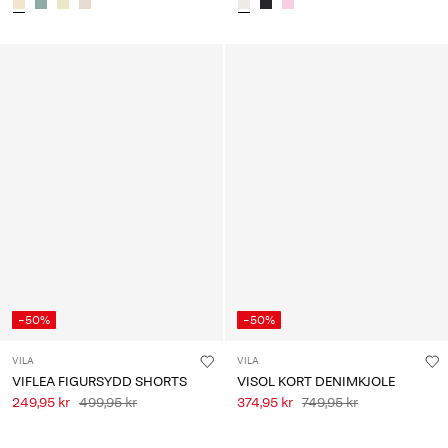
-50%
-50%
VILA
VILA
VIFLEA FIGURSYDD SHORTS
VISOL KORT DENIMKJOLE
249,95 kr
499,95 kr
374,95 kr
749,95 kr