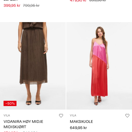
479,95 kr
599,95 kr
399,95 kr
799,95 kr
-50%
VILA
VILA
VIDANIRA HØY MIDJE
MAKSIKJOLE
MIDISKJØRT
649,95 kr