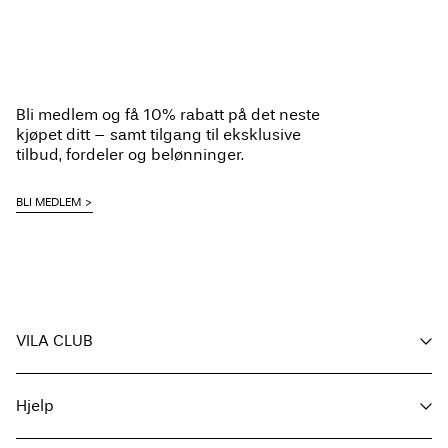
Du har sett 24 av 26 artikler
Last neste
Bli medlem og få 10% rabatt på det neste
kjøpet ditt – samt tilgang til eksklusive
tilbud, fordeler og belønninger.
BLI MEDLEM
VILA CLUB
Fordelene dine
Hjelp
Bli medlem
Min konto
Kundeservice