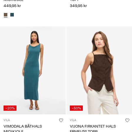
449,95 kr
349,95 kr
-20%
-50%
VILA
VILA
VIMODALA BÅTHALS
VIJONA FIRKANTET HALS
MIDIKJOLE
ERMELØS TOPP