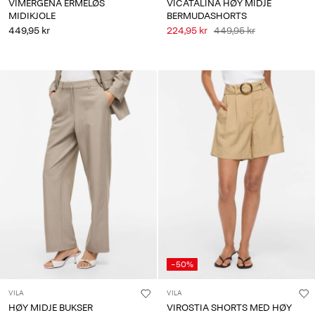
VIMERGENA ERMELØS
VICATALINA HØY MIDJE
MIDIKJOLE
BERMUDASHORTS
449,95 kr
224,95 kr
449,95 kr
-50%
VILA
VILA
HØY MIDJE BUKSER
VIROSTIA SHORTS MED HØY