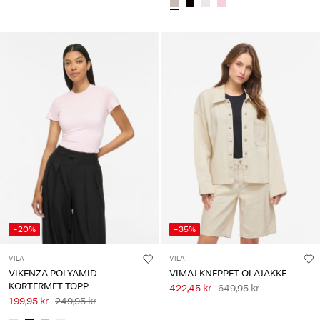
-20%
-35%
VILA
VILA
VIKENZA POLYAMID
VIMAJ KNEPPET OLAJAKKE
KORTERMET TOPP
422,45 kr
649,95 kr
199,95 kr
249,95 kr