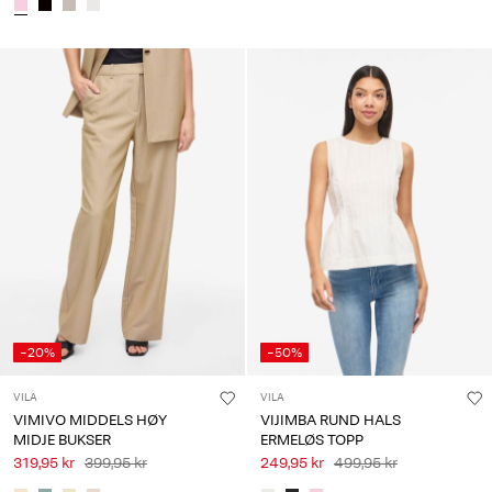
-20%
-50%
VILA
VILA
VIMIVO MIDDELS HØY
VIJIMBA RUND HALS
MIDJE BUKSER
ERMELØS TOPP
319,95 kr
399,95 kr
249,95 kr
499,95 kr