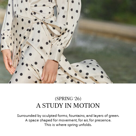
Spørsmål?
Om
oss
Norge
/
norsk
(SPRING '26)
A STUDY IN MOTION
Surrounded by sculpted forms, fountains, and layers of green.
A space shaped for movement, for air, for presence.
This is where spring unfolds.