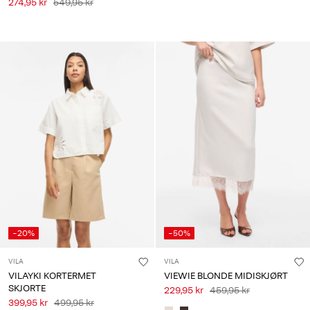
274,95 kr
549,95 kr
-20%
-50%
VILA
VILA
VILAYKI KORTERMET
VIEWIE BLONDE MIDISKJØRT
SKJORTE
229,95 kr
459,95 kr
399,95 kr
499,95 kr