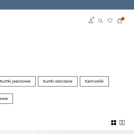
0
Zaloguj
Zostań członkiem
Dowiedz się więcej o
VILA Club
Kurtki jeansowe
Kurtki skórzane
Kamizelki
mowe