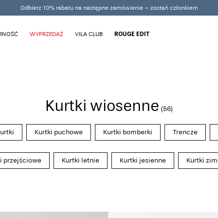
Odbierz 10% rabatu na następne zamówienie – zostań członkiem
ARNOŚĆ
WYPRZEDAŻ
VILA CLUB
ROUGE EDIT
Kurtki wiosenne
(56)
urtki
Kurtki puchowe
Kurtki bomberki
Trencze
i przejściowe
Kurtki letnie
Kurtki jesienne
Kurtki zi