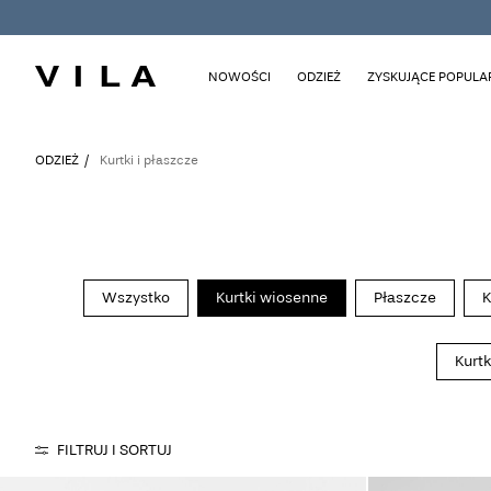
NOWOŚCI
ODZIEŻ
ZYSKUJĄCE POPUL
ODZIEŻ
Kurtki i płaszcze
Wszystko
Kurtki wiosenne
Płaszcze
K
Kurtk
FILTRUJ I SORTUJ