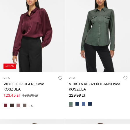
-35%
VILA
VILA
VISOFIE DŁUGI RĘKAW
VIBISTA KIESZEŃ JEANSOWA
KOSZULA
KOSZULA
123,45 zł
189,99 zł
229,99 zł
+5