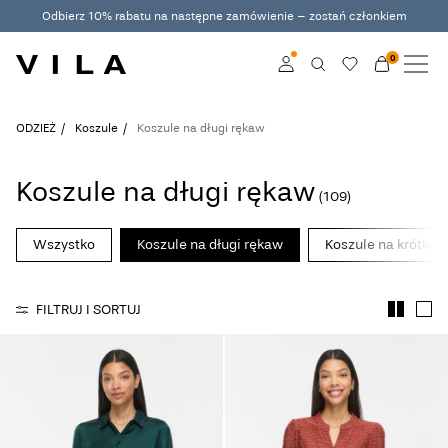
Odbierz 10% rabatu na następne zamówienie – zostań członkiem
0
NOWOŚCI
ODZIEŻ
Zaloguj
ODZIEŻ
Koszule
Koszule na długi rękaw
ZYSKUJĄCE POPULARNOŚĆ
Zostań członkiem
Koszule na długi rękaw
(109)
Dowiedz się więcej o
WYPRZEDAŻ
VILA Club
Wszystko
Koszule na długi rękaw
Koszule na krótki 
VILA CLUB
FILTRUJ I SORTUJ
ROUGE EDIT
Zaloguj
Masz