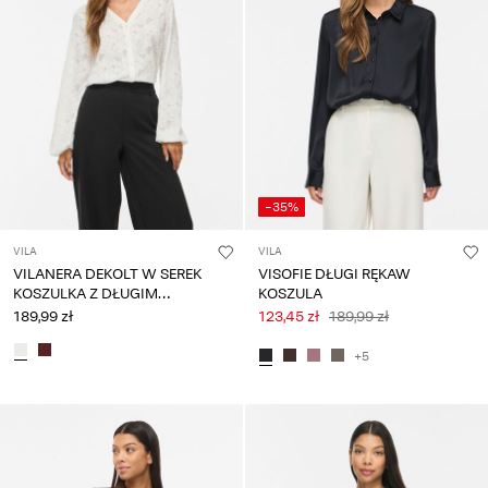
-35%
VILA
VILA
VILANERA DEKOLT W SEREK
VISOFIE DŁUGI RĘKAW
KOSZULKA Z DŁUGIM
KOSZULA
RĘKAWEM
189,99 zł
123,45 zł
189,99 zł
+5