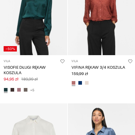
pytania?
O
nas
Polska
/
-50%
polski
VILA
VILA
VISOFIE DŁUGI RĘKAW
VIFINA RĘKAW 3/4 KOSZULA
KOSZULA
159,99 zł
94,95 zł
189,99 zł
+5