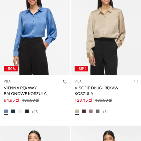
-50%
-35%
VILA
VILA
VIENNA RĘKAWY
VISOFIE DŁUGI RĘKAW
BALONOWE KOSZULA
KOSZULA
94,95 zł
189,99 zł
123,45 zł
189,99 zł
+15
+5