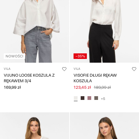
NOWOŚCI
-35%
VILA
VILA
VIJUNO LOOSE KOSZULA Z
VISOFIE DŁUGI RĘKAW
RĘKAWEM 3/4
KOSZULA
169,99 zł
123,45 zł
189,99 zł
+5