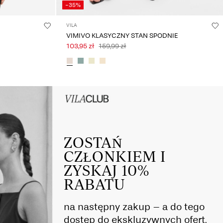
-35%
VILA
VIMIVO KLASYCZNY STAN SPODNIE
103,95 zł
159,99 zł
HEADER_TXT_CTA_ACCESS_Sign-
up_spring26
ZOSTAŃ
CZŁONKIEM I
ZYSKAJ 10%
RABATU
na następny zakup – a do tego
dostęp do ekskluzywnych ofert,