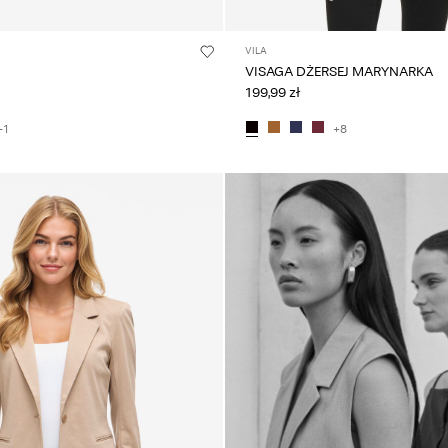
VILA
VISAGA DŻERSEJ MARYNARKA
199,99 zł
+1
+8
Intet indhold