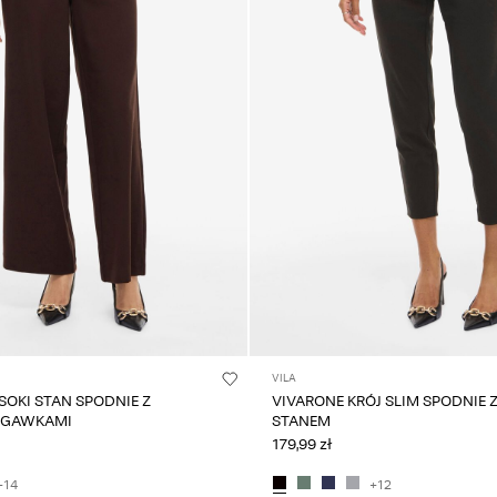
VILA
OKI STAN SPODNIE Z
VIVARONE KRÓJ SLIM SPODNIE
OGAWKAMI
STANEM
179,99 zł
+14
+12