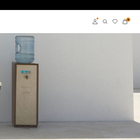
0
Zaloguj
Zostań członkiem
Dowiedz się więcej o
VILA Club