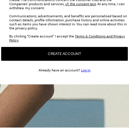
media. The communications concern the customer club and the
Companies’ products and services,
cf. the consent text
. At any time, I can
withdraw my consent.
Communications, advertisements, and benefits are personalised based on
contact details, profile information, purchase history and online activities
such as items you have shown interest in. You can read more about this in
the privacy policy.
By clicking “Create account” I accept the
Terms & Conditions and Privacy
Policy
.
CREATE ACCOUNT
Already have an account?
Log in