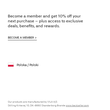
Become a member and get 10% off your
next purchase – plus access to exclusive
deals, benefits, and rewards.
BECOME A MEMBER
Polska / Polski
Our products are manufactured by VILA A/S
Stilling Kirkevej 10, DK-8660 Skanderborg Brande
www.bestseller.com