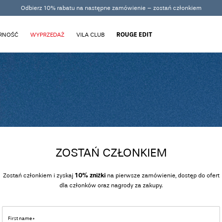
Odbierz 10% rabatu na następne zamówienie – zostań członkiem
ARNOŚĆ
WYPRZEDAŻ
VILA CLUB
ROUGE EDIT
ZOSTAŃ CZŁONKIEM
Zostań członkiem i zyskaj
10% zniżki
na pierwsze zamówienie, dostęp do ofert
dla członków oraz nagrody za zakupy.
First name*