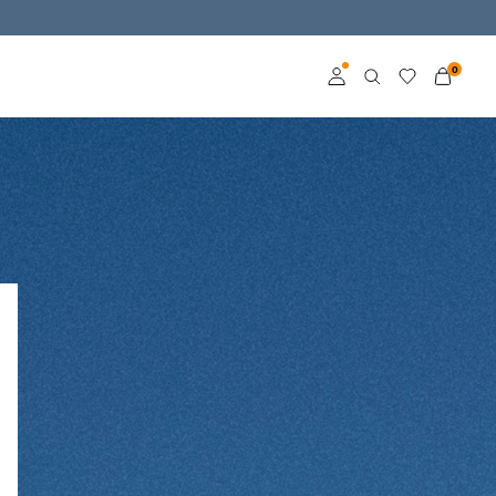
0
Log in
Become a member
Learn more about VILA
Club