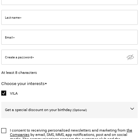
Last name*
Email*
Create a password*
At least 8 characters
Choose your interests*
VILA
Get a special discount on your birthday
(Optional)
Birthday
I consent to receiving personalised newsletters and marketing from
the
Companies
by email, SMS, MMS, app notifications, post and on social