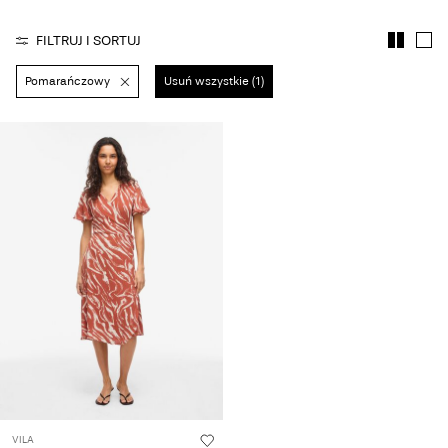
pytania?
FILTRUJ I SORTUJ
O
nas
Pomarańczowy
Usuń wszystkie (1)
Polska
/
polski
VILA