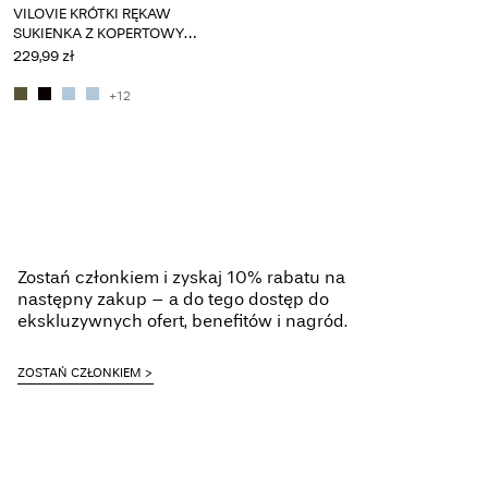
VILOVIE KRÓTKI RĘKAW
SUKIENKA Z KOPERTOWYM
PRZODEM
229,99 zł
+12
Zostań członkiem i zyskaj 10% rabatu na
następny zakup – a do tego dostęp do
ekskluzywnych ofert, benefitów i nagród.
ZOSTAŃ CZŁONKIEM