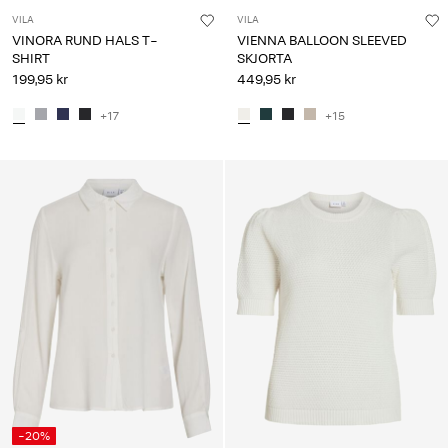
VILA
VILA
VINORA RUND HALS T-
VIENNA BALLOON SLEEVED
SHIRT
SKJORTA
199,95 kr
449,95 kr
+17
+15
-20%