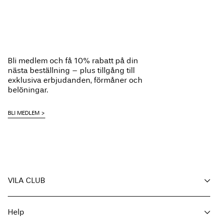
Bli medlem och få 10% rabatt på din
nästa beställning – plus tillgång till
exklusiva erbjudanden, förmåner och
belöningar.
BLI MEDLEM
VILA CLUB
Dina förmåner
Help
Bli medlem