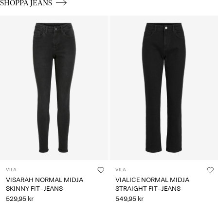
CE_spot01_BUTTON_linked_wk05-29-01-26_jeans
SHOPPA JEANS
VILA
VILA
VISARAH NORMAL MIDJA
VIALICE NORMAL MIDJA
SKINNY FIT-JEANS
STRAIGHT FIT-JEANS
529,95 kr
549,95 kr