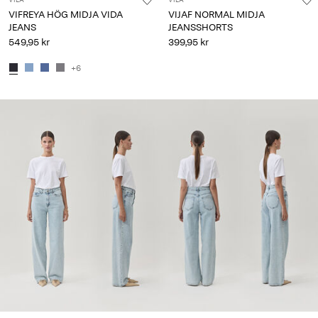
VILA
VILA
VIFREYA HÖG MIDJA VIDA
VIJAF NORMAL MIDJA
JEANS
JEANSSHORTS
549,95 kr
399,95 kr
+6
CE_spot01_IMAGE_linked_spot01_wk05_29-01-26_jeans