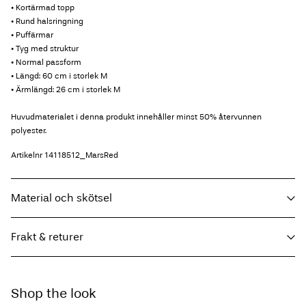
• Kortärmad topp
• Rund halsringning
• Puffärmar
• Tyg med struktur
• Normal passform
• Längd: 60 cm i storlek M
• Ärmlängd: 26 cm i storlek M
Huvudmaterialet i denna produkt innehåller minst 50% återvunnen
polyester.
Artikelnr
14118512_MarsRed
Material och skötsel
Frakt & returer
Maskintvätt, halvfylld maskin, kort centrifugeringscykel på 30°C
Använd inte blekmedel
Hämta hos ombud (Bring)
45,00 kr
Torktumla inte
Shop the look
Gratis från
499,00 kr