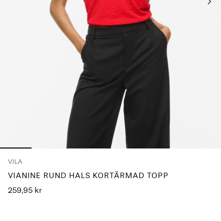
frågor?
Om
oss
Sverige
/
svenska
VILA
VIANINE RUND HALS KORTÄRMAD TOPP
259,95 kr