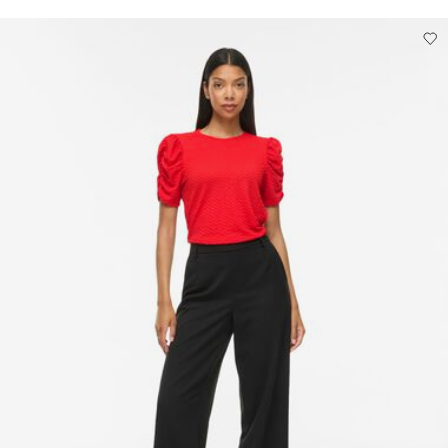
Strykning låg temperatur Högsta temperatur 100°C
Kemtvätt (alla lösningsmedel)
Torka på lina
Hämta hos ombud (PostNord)
45,00 kr
Gratis från
499,00 kr
Leveransalternativ
Retur & byte