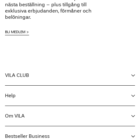
Torka på lina
nästa beställning – plus tillgång till
Hämta hos ombud (PostNord)
45,00 kr
exklusiva erbjudanden, förmåner och
Gratis från
499,00 kr
belöningar.
BLI MEDLEM
Leveransalternativ
VILA CLUB
Retur & byte
Dina förmåner
Help
Bli medlem
Mitt konto
Kundservice
Spåra order
Om VILA
Returnera her
FAQ
Leveransalternativ
Om oss
Storleksguide
Bestseller Business
Hitta butik