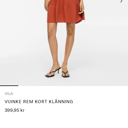
frågor?
Om
oss
Sverige
/
svenska
VILA
VIJINKE REM KORT KLÄNNING
399,95 kr