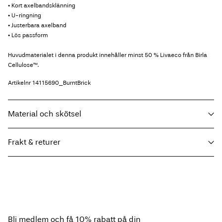
• Kort axelbandsklänning
• U-ringning
• Justerbara axelband
• Lös passform
Huvudmaterialet i denna produkt innehåller minst 50 % Livaeco från Birla
Cellulose™.
Artikelnr
14115690_BurntBrick
Material och skötsel
Frakt & returer
Maskintvätt, halvfylld maskin, kort centrifugeringscykel på 30°C
Använd inte blekmedel
Hämta hos ombud (Bring)
45,00 kr
Torktumla inte
Gratis från
499,00 kr
Strykjärn på medelhög värme
Kemtvätta inte
Bli medlem och få 10% rabatt på din