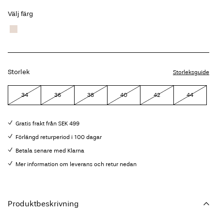
Välj färg
Storlek
Storleksguide
34
36
38
40
42
44
Gratis frakt från SEK 499
Förlängd returperiod i 100 dagar
Betala senare med Klarna
Mer information om leverans och retur nedan
Produktbeskrivning