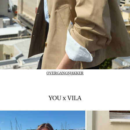
OVERGANGSJAKKER
YOU x VILA
01_INSTAFEED_14-07-
02_INSTAFEED_14-
26_vlpsy2026w28tuejul1
26_vlpsy2026w28tu