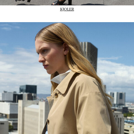
KJOLER
02_IMAGE-CTA_Trans-outerwear_wk31_31-07-26