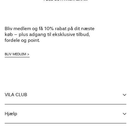
Bliv medlem og få 10% rabat på dit næste
køb – plus adgang til eksklusive tilbud,
fordele og point.
BLIV MEDLEM
VILA CLUB
Dine fordele
Hjælp
Bliv medlem
Min konto
Kundeservice / OSS