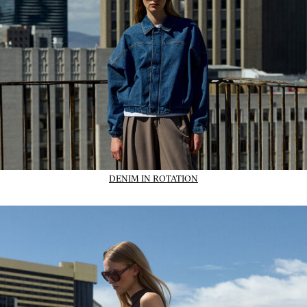
DENIM IN ROTATION
01_IMAGE-CTA_dresses_wk31_31-07-26