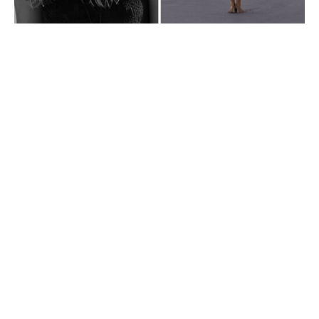
VIDEO_ROW01_wk20_15-05-26_SUMMER26_launch