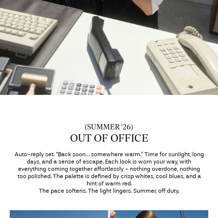
Har
du
spørgsmål?
Om
os
Danmark
/
dansk
(SUMMER '26)
OUT OF OFFICE
Auto-reply set. “Back soon… somewhere warm.” Time for sunlight, long
days, and a sense of escape. Each look is worn your way, with
everything coming together effortlessly - nothing overdone, nothing
too polished. The palette is defined by crisp whites, cool blues, and a
hint of warm red.
The pace softens. The light lingers. Summer, off duty.