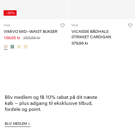
-35%
VILA
VILA
VIMIVO MID-WAIST BUKSER
VICASSIE BÅDHALS
STRIKKET CARDIGAN
168,95 kr
259,95 kr
379,95 kr
Du har set 36 ud af 170 artikler.
Indlæs næste
Bliv medlem og få 10% rabat på dit næste
køb – plus adgang til eksklusive tilbud,
fordele og point.
BLIV MEDLEM