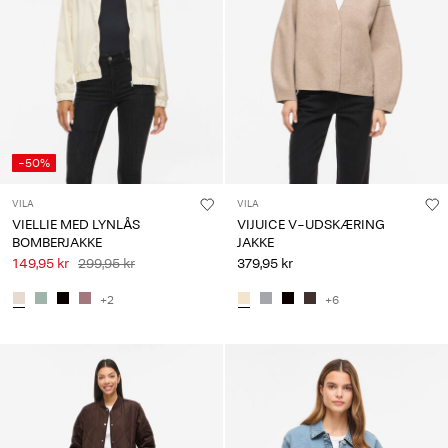
-50%
VILA
VILA
VIELLIE MED LYNLÅS
VIJUICE V-UDSKÆRING
BOMBERJAKKE
JAKKE
149,95 kr
299,95 kr
379,95 kr
+2
+6