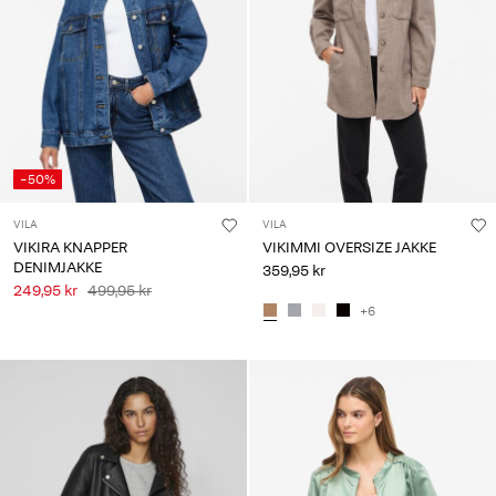
Har
du
spørgsmål?
Om
os
-50%
Danmark
/
VILA
VILA
dansk
VIKIRA KNAPPER
VIKIMMI OVERSIZE JAKKE
DENIMJAKKE
359,95 kr
249,95 kr
499,95 kr
+6