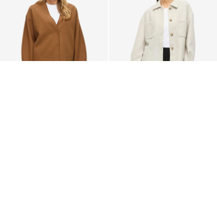
VILA
VILA
VIJUICE V-UDSKÆRING
VIKIMMI OVERSIZE JAKKE
JAKKE
359,95 kr
379,95 kr
+6
+6