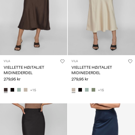
Har
du
spørgsmål?
Om
os
Danmark
/
VILA
VILA
dansk
VIELLETTE HØJTALJET
VIELLETTE HØJTALJET
MIDINEDERDEL
MIDINEDERDEL
279,95 kr
279,95 kr
+15
+15