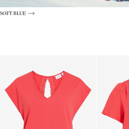
CE_colours_spot01_BUTTON_linked_wk20_15-05-26_blu
SOFT BLUE