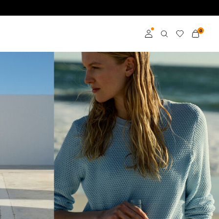
0
Log ind
Bliv medlem
Få mere at vide om
VILA Club