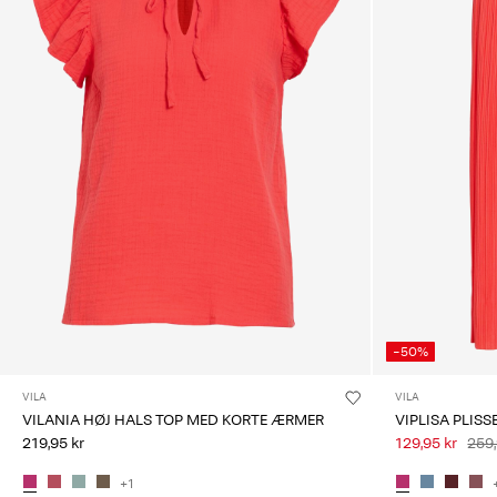
-50%
VILA
VILA
VILANIA HØJ HALS TOP MED KORTE ÆRMER
VIPLISA PLIS
219,95 kr
129,95 kr
259,
+1