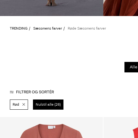
TRENDING
Sæsonens farver
Røde Sæsonens farver
Alle
FILTRER OG SORTÉR
Rød
Nulstil alle (26)