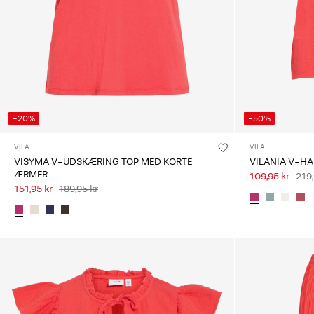
-20%
-50%
VILA
VILA
VISYMA V-UDSKÆRING TOP MED KORTE
VILANIA V-H
ÆRMER
109,95 kr
219,
151,95 kr
189,95 kr