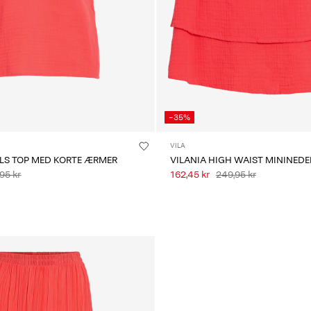
-35%
VILA
ALS TOP MED KORTE ÆRMER
VILANIA HIGH WAIST MININEDE
95 kr
162,45 kr
249,95 kr