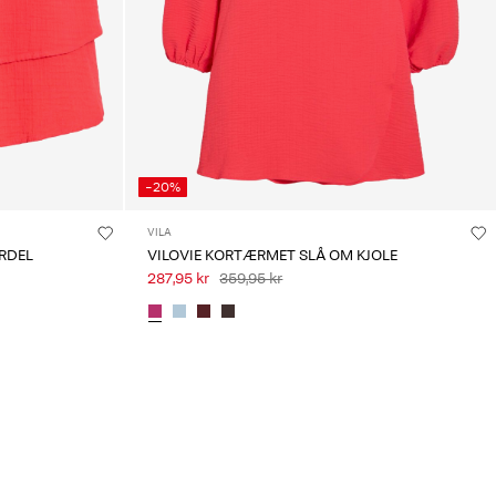
-20%
VILA
RDEL
VILOVIE KORTÆRMET SLÅ OM KJOLE
287,95 kr
359,95 kr