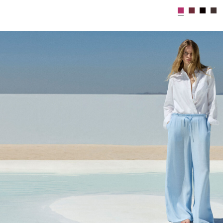
CE_colours_spot01_IMAGE_linked_spot01_wk20_15-05-2