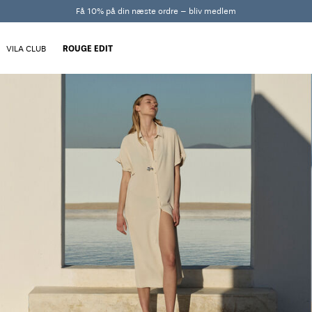
Få 10% på din næste ordre – bliv medlem
VILA CLUB
ROUGE EDIT