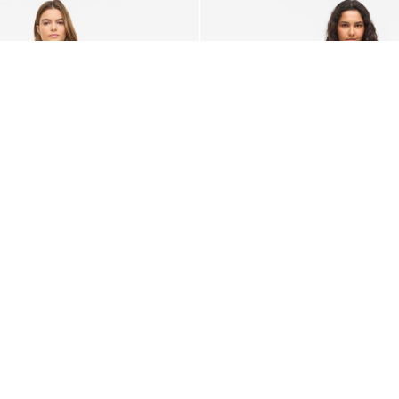
-50%
VILA