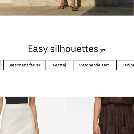
Easy silhouettes
(87)
Sæsonens farver
Festtøj
Matchende sæt
Deni