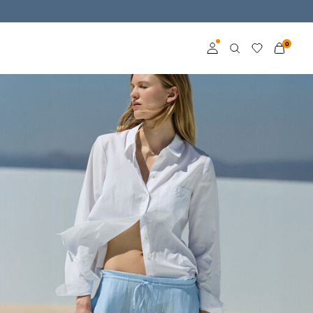
0
Log ind
Bliv medlem
Få mere at vide om
VILA Club