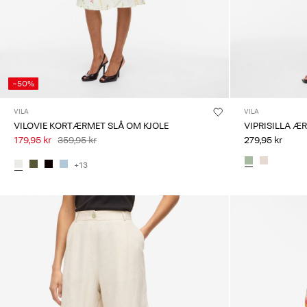
-50%
VILA
VILA
VILOVIE KORTÆRMET SLÅ OM KJOLE
VIPRISILLA Æ
179,95 kr
359,95 kr
279,95 kr
+13