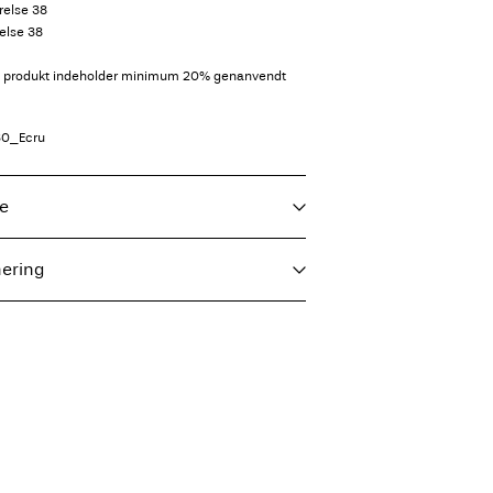
relse 38
relse 38
te produkt indeholder minimum 20% genanvendt
30_Ecru
je
nering
aks 40°C på skånsom vask
 (GLS)
29,00 kr
bles
ium varme
or
Nord)
39,00 kr