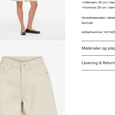
• Indersøm: 26 cm i stør
• Frontrise: 28 cm i stør
Hovedmaterialet i det
bomuld.
Artikelnummer
141142
Materialer og ple
Levering & Retur
Maskinvask på m
Må ikke bleges
Hent ved service point
Må ikke tørretum
Gratis fra
499,00 kr
Stryges ved med
Må ikke renses
Tørres på tørresn
Hjemmelevering (Post