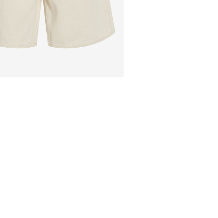
Hent ved service point
Gratis fra
499,00 kr