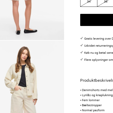
34
36
Gratis levering over
Udvidet returnering
Køb nu og betal sen
Flere oplysninger om
Produktbeskrivel
• Denimshorts med mell
• Lynlås og knaplukning
• Fem lommer
• Bæltestropper
• Normal pasform