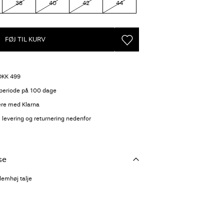
38
40
42
44
FØJ TIL KURV
 DKK 499
speriode på 100 dage
ere med Klarna
 levering og returnering nedenfor
se
emhøj talje