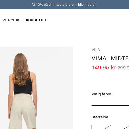
Få 10% på din næste ordre – bliv medlem
VILA CLUB
ROUGE EDIT
VILA
VIMAJ MIDT
149,95 kr
299,9
Vælg farve
Størrelse