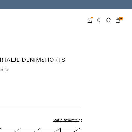
0
Log ind
Bliv medlem
ERTALJE DENIMSHORTS
Få mere at vide om
5 kr
VILA Club
Størrelsesoversigt