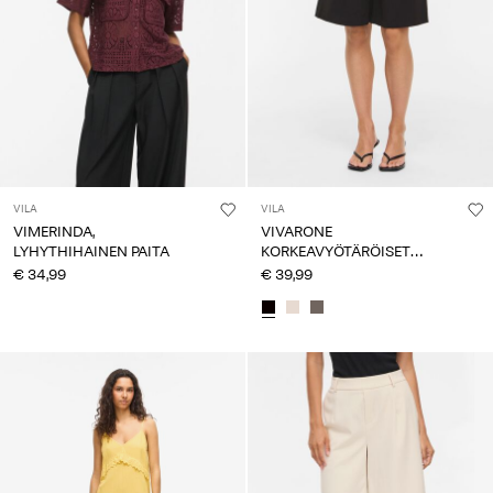
VILA
VILA
VIMERINDA,
VIVARONE
LYHYTHIHAINEN PAITA
KORKEAVYÖTÄRÖISET
BERMUDA-SHORTSIT
€ 34,99
€ 39,99