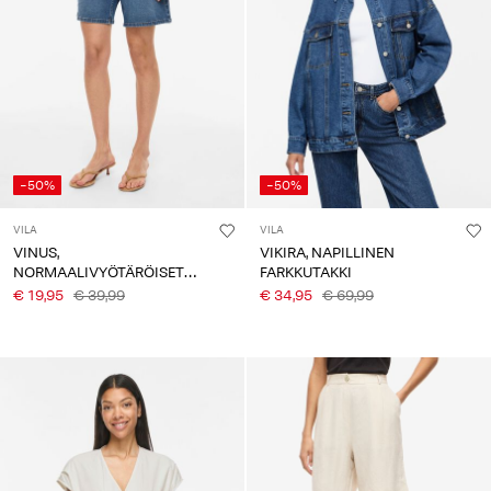
-50%
-50%
VILA
VILA
VINUS,
VIKIRA, NAPILLINEN
NORMAALIVYÖTÄRÖISET
FARKKUTAKKI
BERMUDA-SHORTSIT
€ 19,95
€ 39,99
€ 34,95
€ 69,99