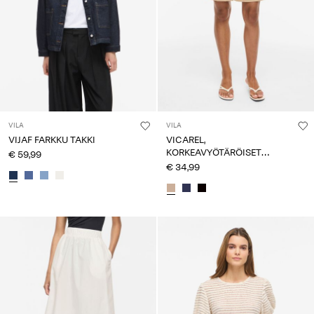
VILA
VILA
VIJAF FARKKU TAKKI
VICAREL,
KORKEAVYÖTÄRÖISET
€ 59,99
SHORTSIT
€ 34,99