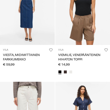
Kysyttävää?
Tietoa
meistä
Suomi
/
suomi
VILA
VILA
VIESTA, MIDIMITTAINEN
VIEMILIE, VENEPÄÄNTEINEN
FARKKUMEKKO
HIHATON TOPPI
€ 59,99
€ 14,99