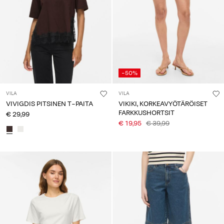
-50%
VILA
VILA
VIVIGDIS PITSINEN T-PAITA
VIKIKI, KORKEAVYÖTÄRÖISET
FARKKUSHORTSIT
€ 29,99
€ 19,95
€ 39,99