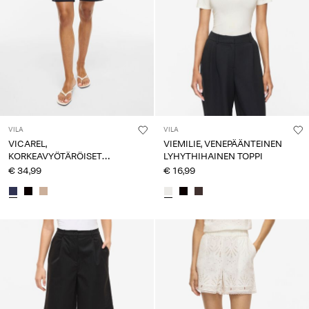
VILA
VILA
VICAREL,
VIEMILIE, VENEPÄÄNTEINEN
KORKEAVYÖTÄRÖISET
LYHYTHIHAINEN TOPPI
SHORTSIT
€ 34,99
€ 16,99