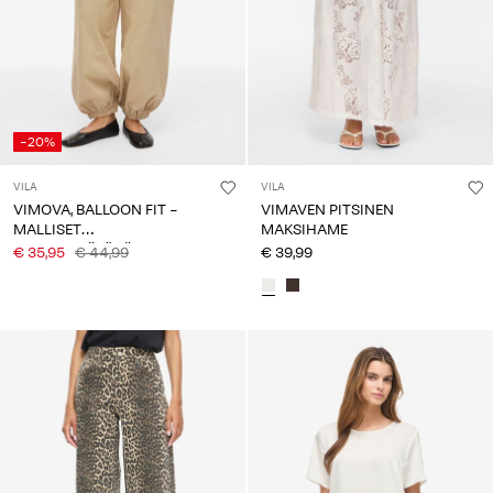
-20%
VILA
VILA
VIMOVA, BALLOON FIT -
VIMAVEN PITSINEN
MALLISET
MAKSIHAME
KORKEAVYÖTÄRÖISET
€ 35,95
€ 44,99
€ 39,99
HOUSUT