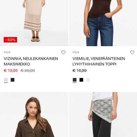
-50%
VILA
VILA
VIZINNIA, NEULEKANKAINEN
VIEMILIE, VENEPÄÄNTEINEN
MAKSIMEKKO
LYHYTHIHAINEN TOPPI
€ 19,95
€ 39,99
€ 16,99