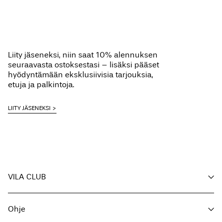
Liity jäseneksi, niin saat 10% alennuksen
seuraavasta ostoksestasi – lisäksi pääset
hyödyntämään eksklusiivisia tarjouksia,
etuja ja palkintoja.
LIITY JÄSENEKSI
VILA CLUB
Etusi
Ohje
Liity jäseneksi