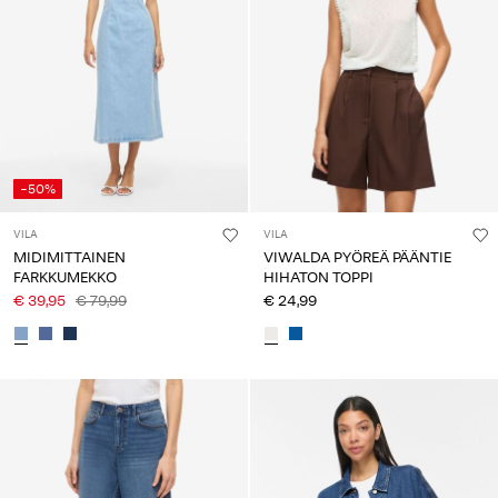
-50%
VILA
VILA
MIDIMITTAINEN
VIWALDA PYÖREÄ PÄÄNTIE
FARKKUMEKKO
HIHATON TOPPI
€ 39,95
€ 79,99
€ 24,99