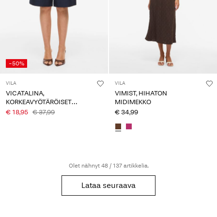
-50%
VILA
VILA
VICATALINA,
VIMIST, HIHATON
KORKEAVYÖTÄRÖISET
MIDIMEKKO
BERMUDA-SHORTSIT
€ 18,95
€ 37,99
€ 34,99
Olet nähnyt 48 / 137 artikkelia.
Lataa seuraava