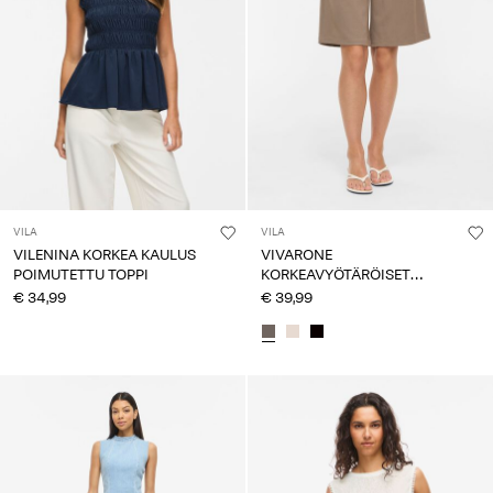
VILA
VILA
VILENINA KORKEA KAULUS
VIVARONE
POIMUTETTU TOPPI
KORKEAVYÖTÄRÖISET
BERMUDA-SHORTSIT
€ 34,99
€ 39,99