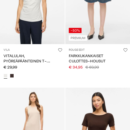
-50%
PREMIUM
VILA
ROUGE EDIT
VITALULAH,
FARKKUKANKAISET
PYÖREÄPÄÄNTEINEN T-
CULOTTES-HOUSUT
PAITA
€ 29,99
€ 34,95
€ 69,99