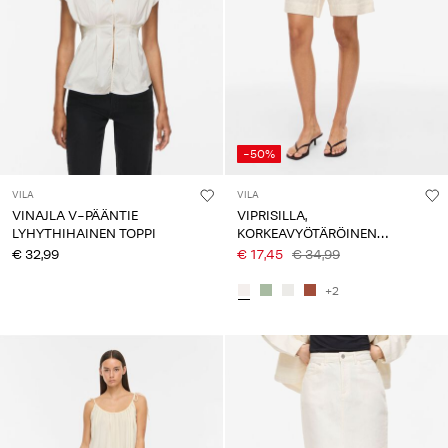
-50%
VILA
VILA
VINAJLA V-PÄÄNTIE
VIPRISILLA,
LYHYTHIHAINEN TOPPI
KORKEAVYÖTÄRÖINEN
BERMUDA-SHORTSIT
€ 32,99
€ 17,45
€ 34,99
+2