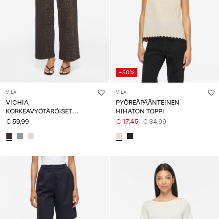
-50%
VILA
VILA
VICHIA,
PYÖREÄPÄÄNTEINEN
KORKEAVYÖTÄRÖISET
HIHATON TOPPI
FARKUT
€ 59,99
€ 17,45
€ 34,99