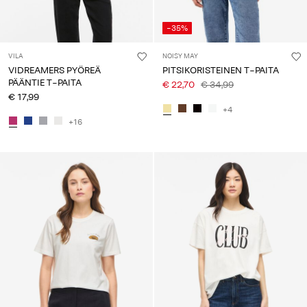
-35%
VILA
NOISY MAY
VIDREAMERS PYÖREÄ
PITSIKORISTEINEN T-PAITA
PÄÄNTIE T-PAITA
€ 22,70
€ 34,99
€ 17,99
+4
+16