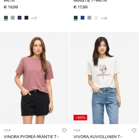
PAITA
PÄÄNTIE T-PAITA
€ 19,99
€ 17,99
+17
+16
-50%
VILA
VILA
VINORA PYÖREÄ PÄÄNTIE T-
VIVORA, KUVIOLLINEN T-