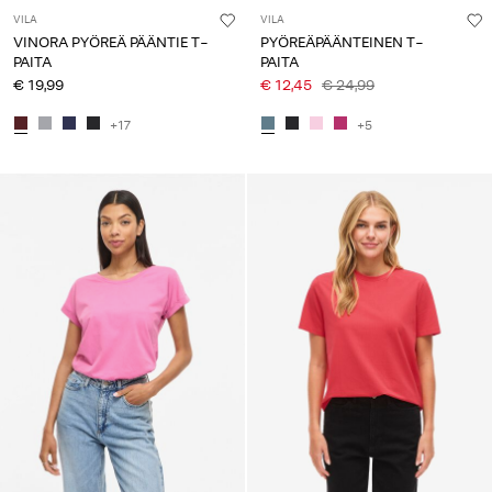
VILA
VILA
VINORA PYÖREÄ PÄÄNTIE T-
PYÖREÄPÄÄNTEINEN T-
PAITA
PAITA
€ 19,99
€ 12,45
€ 24,99
+17
+5