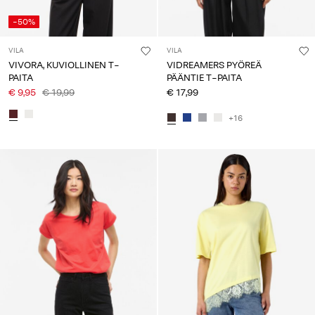
-50%
VILA
VILA
VIVORA, KUVIOLLINEN T-
VIDREAMERS PYÖREÄ
PAITA
PÄÄNTIE T-PAITA
€ 9,95
€ 19,99
€ 17,99
+16