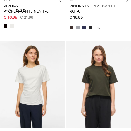
VIVORA,
VINORA PYÖREÄ PÄÄNTIE T-
PYÖREÄPÄÄNTEINEN T-
PAITA
PAITA
€ 10,95
€ 21,99
€ 19,99
+17