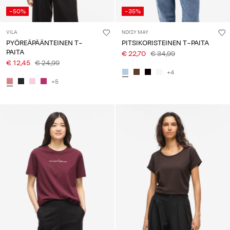
-50%
-35%
VILA
NOISY MAY
PYÖREÄPÄÄNTEINEN T-
PITSIKORISTEINEN T-PAITA
PAITA
€ 22,70
€ 34,99
€ 12,45
€ 24,99
+4
+5