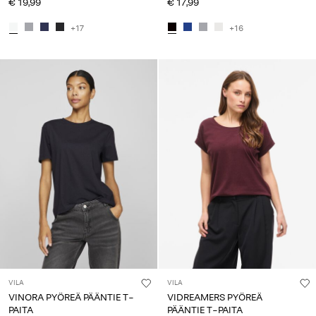
€ 19,99
€ 17,99
+17
+16
VILA
VILA
VINORA PYÖREÄ PÄÄNTIE T-
VIDREAMERS PYÖREÄ
PAITA
PÄÄNTIE T-PAITA