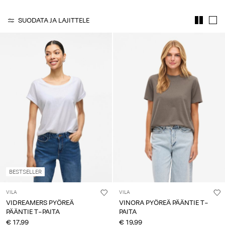
Kysyttävää?
SUODATA JA LAJITTELE
Tietoa
meistä
Suomi
/
suomi
BESTSELLER
VILA
VILA
VIDREAMERS PYÖREÄ
VINORA PYÖREÄ PÄÄNTIE T-
PÄÄNTIE T-PAITA
PAITA
€ 17,99
€ 19,99