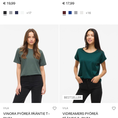
€ 19,99
€ 17,99
+17
+16
BESTSELLER
VILA
VILA
VINORA PYÖREÄ PÄÄNTIE T-
VIDREAMERS PYÖREÄ