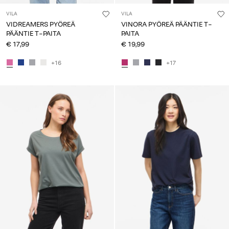
VILA
VILA
VIDREAMERS PYÖREÄ
VINORA PYÖREÄ PÄÄNTIE T-
PÄÄNTIE T-PAITA
PAITA
€ 17,99
€ 19,99
+16
+17