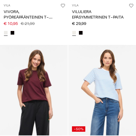
VILA
VILA
VIVORA,
VILULIERA
PYÖREÄPÄÄNTEINEN T-
EPÄSYMMETRINEN T-PAITA
PAITA
€ 10,95
€ 21,99
€ 29,99
-50%