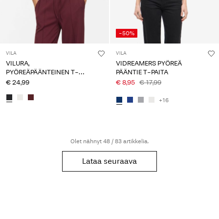
-50%
VILA
VILA
VILURA,
VIDREAMERS PYÖREÄ
PYÖREÄPÄÄNTEINEN T-
PÄÄNTIE T-PAITA
PAITA
€ 24,99
€ 8,95
€ 17,99
+16
Olet nähnyt 48 / 83 artikkelia.
Lataa seuraava