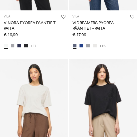
VILA
VILA
VINORA PYÖREÄ PÄÄNTIE T-
VIDREAMERS PYÖREÄ
PAITA
PÄÄNTIE T-PAITA
€ 19,99
€ 17,99
+17
+16