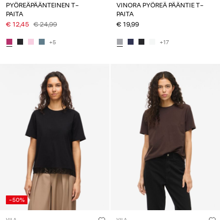
PYÖREÄPÄÄNTEINEN T-
VINORA PYÖREÄ PÄÄNTIE T-
PAITA
PAITA
€ 12,45
€ 24,99
€ 19,99
+5
+17
-50%
VILA
VILA