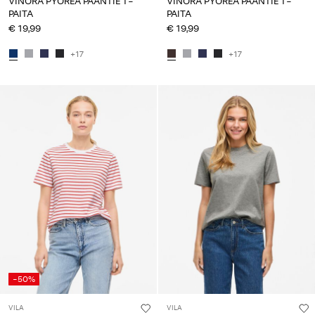
VINORA PYÖREÄ PÄÄNTIE T-
VINORA PYÖREÄ PÄÄNTIE T-
PAITA
PAITA
€ 19,99
€ 19,99
+17
+17
-50%
VILA
VILA