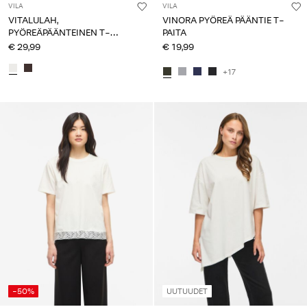
VILA
VILA
VITALULAH,
VINORA PYÖREÄ PÄÄNTIE T-
PYÖREÄPÄÄNTEINEN T-
PAITA
PAITA
€ 29,99
€ 19,99
+17
-50%
UUTUUDET