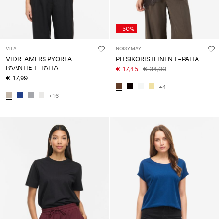
-50%
VILA
NOISY MAY
VIDREAMERS PYÖREÄ
PITSIKORISTEINEN T-PAITA
PÄÄNTIE T-PAITA
€ 17,45
€ 34,99
€ 17,99
+4
+16