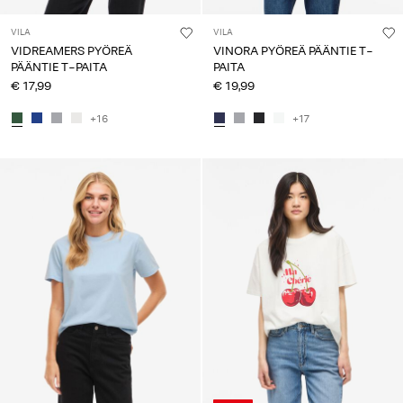
VILA
VILA
VIDREAMERS PYÖREÄ
VINORA PYÖREÄ PÄÄNTIE T-
PÄÄNTIE T-PAITA
PAITA
€ 17,99
€ 19,99
+16
+17