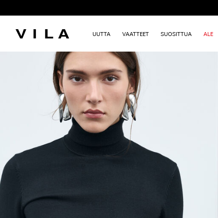
UUTTA
VAATTEET
SUOSITTUA
ALE