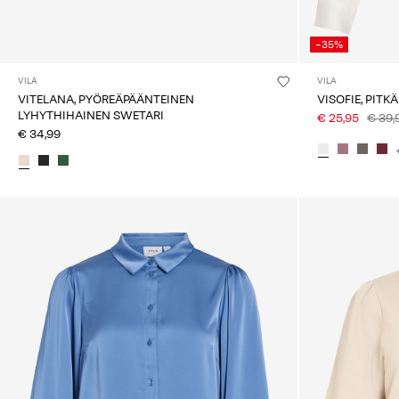
-35%
VILA
VILA
VITELANA, PYÖREÄPÄÄNTEINEN
VISOFIE, PITK
LYHYTHIHAINEN SWETARI
€ 25,95
€ 39,
€ 34,99