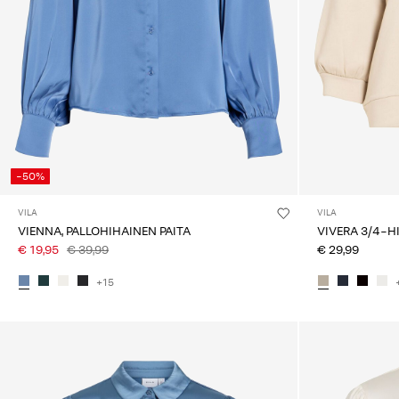
-50%
VILA
VILA
VIENNA, PALLOHIHAINEN PAITA
VIVERA 3/4-H
€ 19,95
€ 39,99
€ 29,99
+15