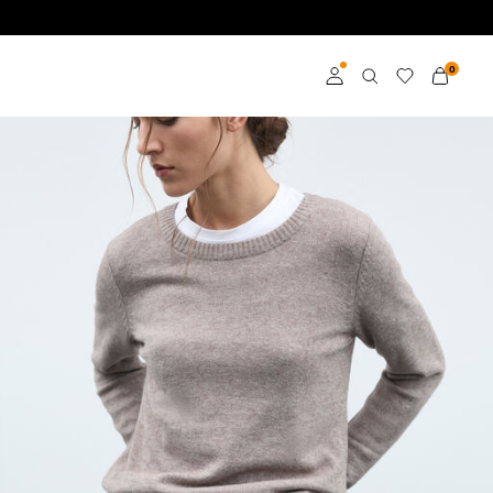
0
Kirjaudu sisään
Liity jäseneksi
Lisätietoja VILA Club