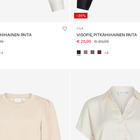
-35%
VILA
ÄHIHAINEN PAITA
VISOFIE, PITKÄHIHAINEN PAITA
99
€ 25,95
€ 39,99
+4
+4