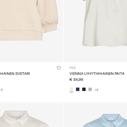
VILA
IHAINEN SVETARI
VIENNA LYHYTHIHAINEN PAITA
€ 34,99
+5
+9