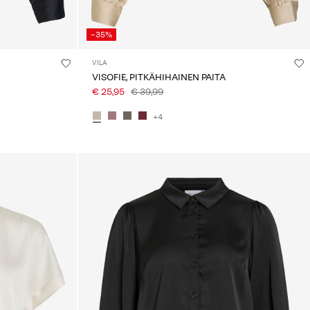
-35%
VILA
VISOFIE, PITKÄHIHAINEN PAITA
€ 25,95
€ 39,99
+4