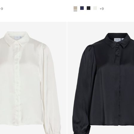
+9
+9