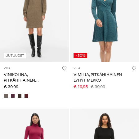
UUTUUDET
-50%
VILA
VILA
VINIKOLINA,
VIMILJA, PITKÄHIHAINEN
PITKÄHIHAINEN
LYHYT MEKKO
NEULEMEKKO
€ 39,99
€ 19,95
€ 39,99