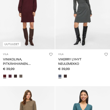
UUTUUDET
VILA
VILA
VINIKOLINA,
VIKERRY LYHYT
PITKÄHIHAINEN
NEULEMEKKO
NEULEMEKKO
€ 39,99
€ 39,99