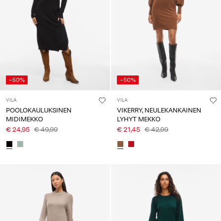
-50%
-50%
VILA
VILA
POOLOKAULUKSINEN
VIKERRY, NEULEKANKAINEN
MIDIMEKKO
LYHYT MEKKO
€ 24,95
€ 49,99
€ 21,45
€ 42,99