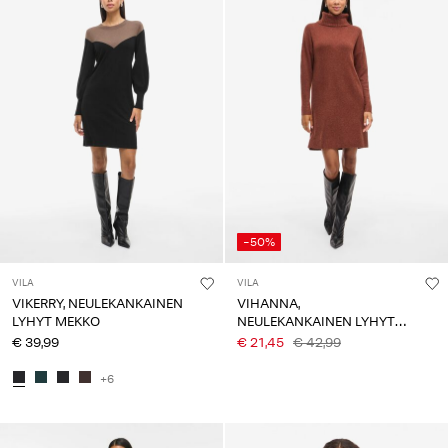
-50%
VILA
VILA
VIKERRY, NEULEKANKAINEN
VIHANNA,
LYHYT MEKKO
NEULEKANKAINEN LYHYT
MEKKO
€ 39,99
€ 21,45
€ 42,99
+6