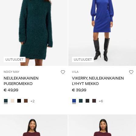
UUTUUDET
UUTUUDET
NOISY MAY
VILA
NEULEKANKAINEN
VIKERRY, NEULEKANKAINEN
PUSEROMEKKO
LYHYT MEKKO
€ 49,99
€ 39,99
+2
+6