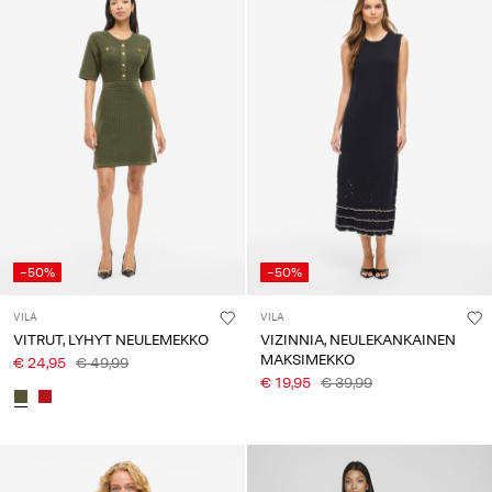
-50%
-50%
VILA
VILA
VITRUT, LYHYT NEULEMEKKO
VIZINNIA, NEULEKANKAINEN
MAKSIMEKKO
€ 24,95
€ 49,99
€ 19,95
€ 39,99