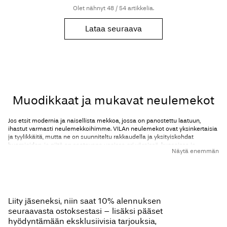
Olet nähnyt 48 / 54 artikkelia.
Lataa seuraava
Muodikkaat ja mukavat neulemekot
Jos etsit modernia ja naisellista mekkoa, jossa on panostettu laatuun,
ihastut varmasti neulemekkoihimme. VILAn neulemekot ovat yksinkertaisia
ja tyylikkäitä, mutta ne on suunniteltu rakkaudella ja yksityiskohdat
huomioiden, ja niitä on saatavana useissa eri väreissä, kuoseissa ja
Näytä enemmän
pituuksissa. Meidän mielestämme neulemekoissa on parasta se, että ne
pitävät lämpimänä kylmempinä kuukausina mutta näyttävät aina
tyylikkäiltä riippumatta siitä, miten niitä käytät. Meillä VILAssa on kaikkea
ministä maksimekkoon, ajattomia neutraaleja sävyjä ja väripilkkuja sekä
siluetteja jokaiselle vartalotyypille.
Liity jäseneksi, niin saat 10% alennuksen
Mekkomme on valmistettu korkealaatuisista kankaista, kuten villasta, joka
pitää sinut lämpimänä ja näyttää samalla upealta. Niitä voi käyttää
seuraavasta ostoksestasi – lisäksi pääset
loputtomin eri tavoin valitsemistasi asusteista riippuen. Lisää
hyödyntämään eksklusiivisia tarjouksia,
suosikkimekkoosi upea säväys tyylikkäillä nilkkakengillä tai pidä tyyli