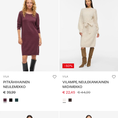
-50%
VILA
VILA
PITKÄHIHAINEN
VILAMPE, NEULEKANKAINEN
NEULEMEKKO
MIDIMEKKO
€ 39,99
€ 22,45
€ 44,99