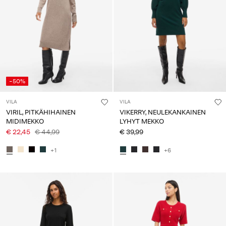
-50%
VILA
VILA
VIRIL, PITKÄHIHAINEN
VIKERRY, NEULEKANKAINEN
MIDIMEKKO
LYHYT MEKKO
€ 22,45
€ 44,99
€ 39,99
+1
+6