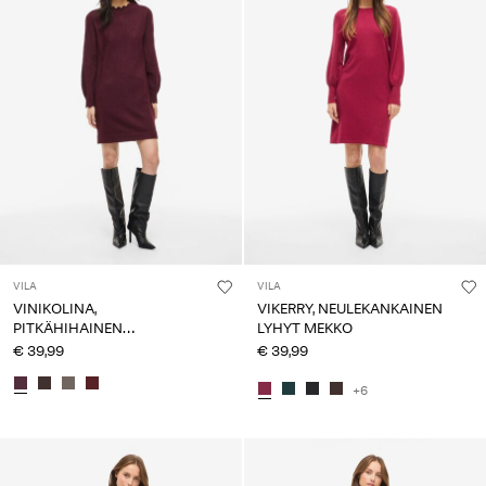
VILA
VILA
VINIKOLINA,
VIKERRY, NEULEKANKAINEN
PITKÄHIHAINEN
LYHYT MEKKO
NEULEMEKKO
€ 39,99
€ 39,99
+6