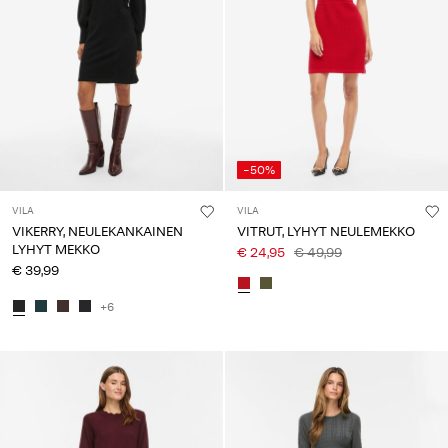
-50%
VILA
VILA
VIKERRY, NEULEKANKAINEN
VITRUT, LYHYT NEULEMEKKO
LYHYT MEKKO
€ 24,95
€ 49,99
€ 39,99
+6