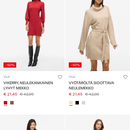
-50%
-50%
VILA
VILA
VIKERRY, NEULEKANKAINEN
VYÖTÄRÖLTÄ SIDOTTAVA
LYHYT MEKKO
NEULEMEKKO
€ 21,45
€ 42,99
€ 21,45
€ 42,99