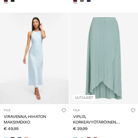
UUTUUDET
VILA
VILA
VIRAVENNA, HIHATON
VIPLIS,
MAKSIMEKKO
KORKEAVYÖTÄRÖINEN
MAKSIHAME
€ 49,99
€ 39,99