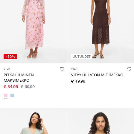
-50%
UUTUUDET
VILA
VILA
PITKÄHIHAINEN
VIFAY HIHATON MIDIMEKKO
MAKSIMEKKO
€ 49,99
€ 34,95
€ 69,99