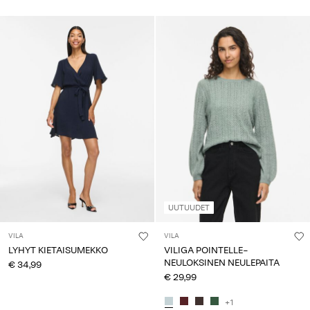
UUTUUDET
VILA
VILA
LYHYT KIETAISUMEKKO
VILIGA POINTELLE-
NEULOKSINEN NEULEPAITA
€ 34,99
€ 29,99
+1