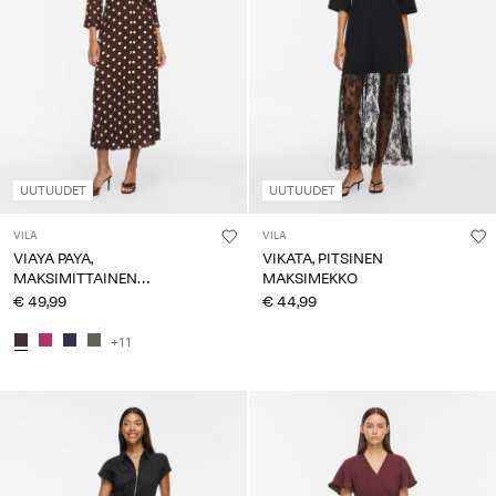
UUTUUDET
UUTUUDET
VILA
VILA
VIAYA PAYA,
VIKATA, PITSINEN
MAKSIMITTAINEN
MAKSIMEKKO
PAITAMEKKO
€ 49,99
€ 44,99
+11