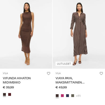
UUTUUDET
VILA
VILA
VIFUNDA HIHATON
VIAYA PAYA,
MIDIMEKKO
MAKSIMITTAINEN
PAITAMEKKO
€ 39,99
€ 49,99
+11