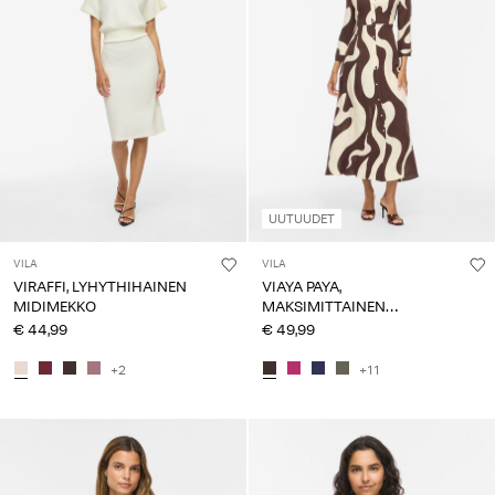
UUTUUDET
VILA
VILA
VIRAFFI, LYHYTHIHAINEN
VIAYA PAYA,
MIDIMEKKO
MAKSIMITTAINEN
PAITAMEKKO
€ 44,99
€ 49,99
+2
+11