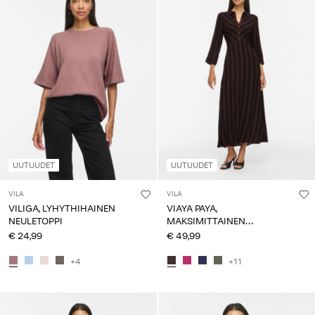
UUTUUDET
UUTUUDET
VILA
VILA
VILIGA, LYHYTHIHAINEN
VIAYA PAYA,
NEULETOPPI
MAKSIMITTAINEN
PAITAMEKKO
€ 24,99
€ 49,99
+4
+11