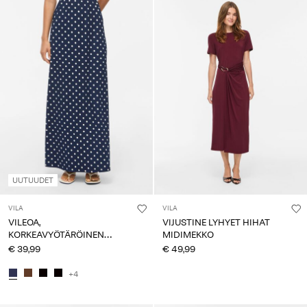
UUTUUDET
VILA
VILA
VILEOA,
VIJUSTINE LYHYET HIHAT
KORKEAVYÖTÄRÖINEN
MIDIMEKKO
MAKSIHAME
€ 39,99
€ 49,99
+4