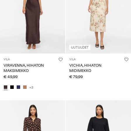
Kysyttävää?
Tietoa
meistä
Suomi
/
UUTUUDET
suomi
VILA
VILA
VIRAVENNA, HIHATON
VICHIA, HIHATON
MAKSIMEKKO
MIDIMEKKO
€ 49,99
€ 79,99
+3