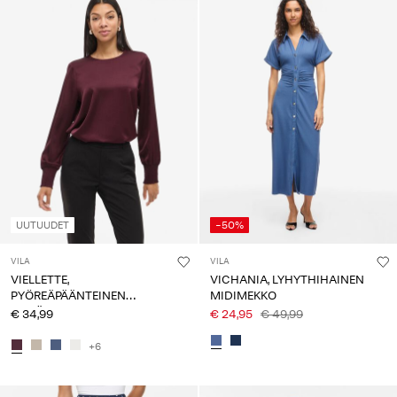
UUTUUDET
-50%
VILA
VILA
VIELLETTE,
VICHANIA, LYHYTHIHAINEN
PYÖREÄPÄÄNTEINEN
MIDIMEKKO
PITKÄHIHAINEN TOPPI
€ 34,99
€ 24,95
€ 49,99
+6