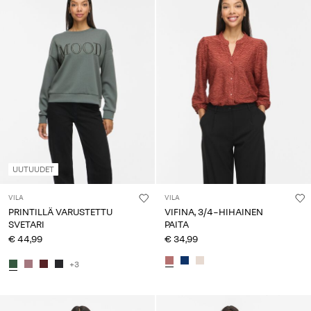
UUTUUDET
VILA
VILA
PRINTILLÄ VARUSTETTU
VIFINA, 3/4-HIHAINEN
SVETARI
PAITA
€ 44,99
€ 34,99
+3