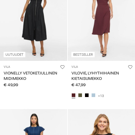
UUTUUDET
BESTSELLER
VILA
VILA
VIONELLY VETOKETJULLINEN
VILOVIE, LYHYTHIHAINEN
MIDIMEKKO
KIETAISUMEKKO
€ 49,99
€ 47,99
+13