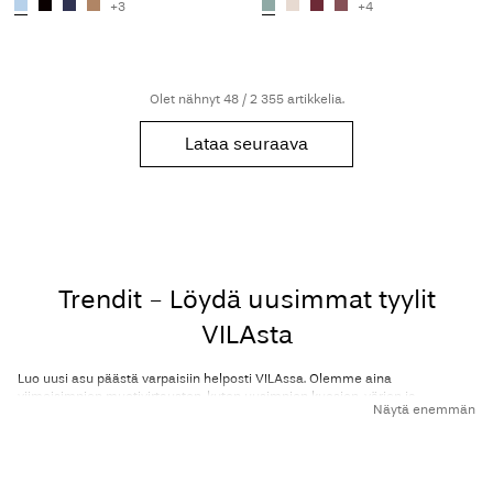
+3
+4
Olet nähnyt 48 / 2 355 artikkelia.
Lataa seuraava
Trendit - Löydä uusimmat tyylit
VILAsta
Luo uusi asu päästä varpaisiin helposti VILAssa. Olemme aina
viimeisimpien muotivirtausten, kuten uusimpien kuosien, värien ja
Näytä enemmän
leikkausten, kärjessä. Pidämme kuitenkin aina huolen siitä, että
yhdistämme ikoniset trendit VILAn omaan tyyliin, jotta voit tuntea olosi
ainutlaatuiseksi asussasi.