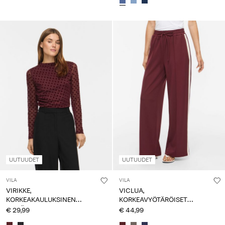
UUTUUDET
UUTUUDET
VILA
VILA
VIRIKKE,
VICLUA,
KORKEAKAULUKSINEN
KORKEAVYÖTÄRÖISET
PITKÄHIHAINEN TOPPI
HOUSUT
€ 29,99
€ 44,99