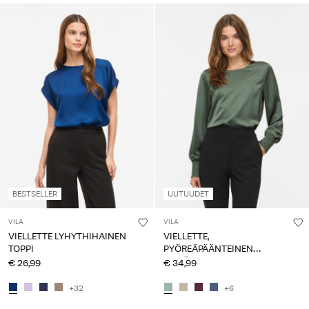
BESTSELLER
UUTUUDET
VILA
VILA
VIELLETTE LYHYTHIHAINEN
VIELLETTE,
TOPPI
PYÖREÄPÄÄNTEINEN
PITKÄHIHAINEN TOPPI
€ 26,99
€ 34,99
+32
+6