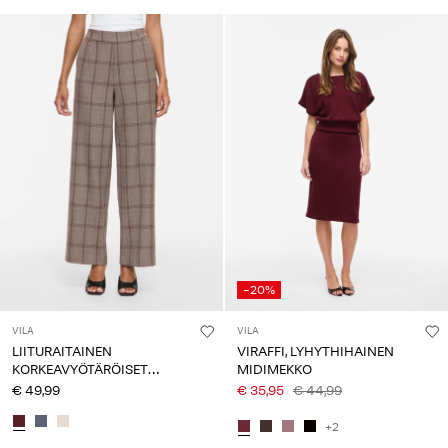
-20%
VILA
VILA
LIITURAITAINEN
VIRAFFI, LYHYTHIHAINEN
KORKEAVYÖTÄRÖISET
MIDIMEKKO
HOUSUT
€ 49,99
€ 35,95
€ 44,99
+2