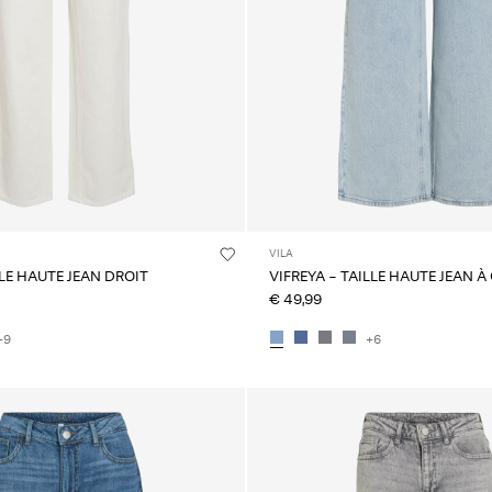
VILA
LLE HAUTE JEAN DROIT
VIFREYA - TAILLE HAUTE JEAN 
€ 49,99
+9
+6