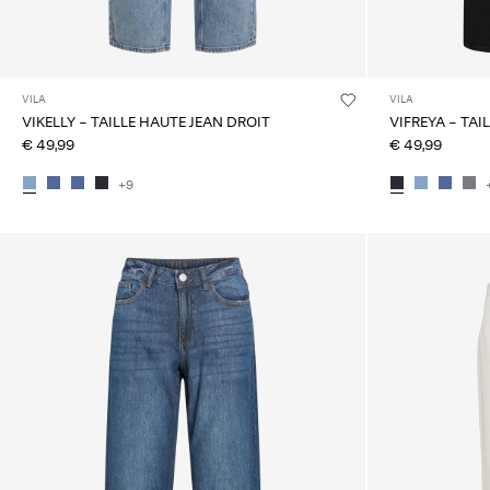
VILA
VILA
VIKELLY - TAILLE HAUTE JEAN DROIT
VIFREYA - TA
€ 49,99
€ 49,99
+9