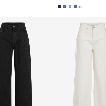
+9
+9