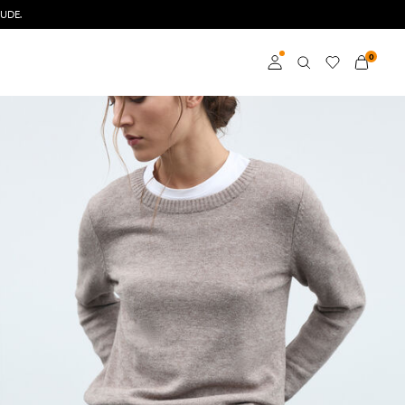
UDE.
0
Connexion
Devenez membre
En savoir plus sur VILA
Club