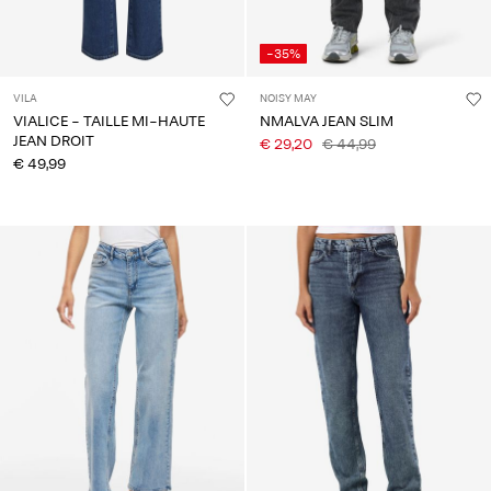
-35%
VILA
NOISY MAY
VIALICE - TAILLE MI-HAUTE
NMALVA JEAN SLIM
JEAN DROIT
€ 29,20
€ 44,99
€ 49,99