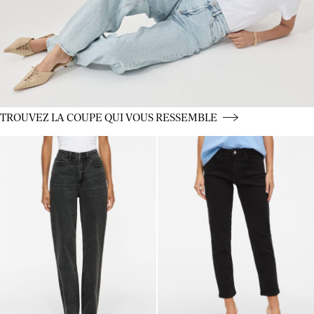
CE_spot01_BUTTON_linked_wk36_02-09-25_jeans
TROUVEZ LA COUPE QUI VOUS RESSEMBLE