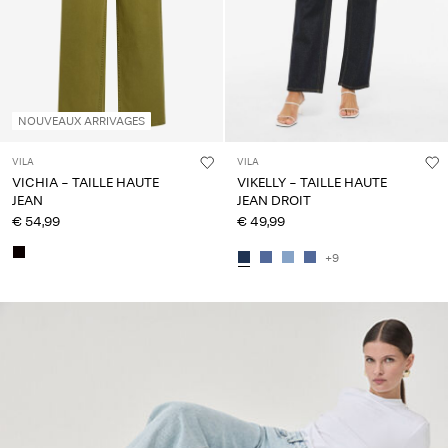
NOUVEAUX ARRIVAGES
VILA
VILA
VICHIA - TAILLE HAUTE
VIKELLY - TAILLE HAUTE
JEAN
JEAN DROIT
€ 54,99
€ 49,99
+9
CE_spot01_IMAGE_linked_spot01_wk36_02-09-25_fit-
guide