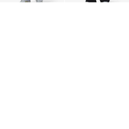
NOISY MAY
NOISY MAY
NMMONICA JEAN DROIT
NMYOLANDA JEAN DROIT
€ 49,99
€ 49,99
NOUVEAUX ARRIVAGES