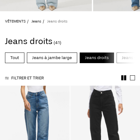
questions
?
VÊTEMENTS
Jeans
Jeans droits
À
propos
de
Jeans droits
(41)
nous
Tout
Jeans à jambe large
Jeans droits
Jeans sk
Belgique
/
français
FILTRER ET TRIER