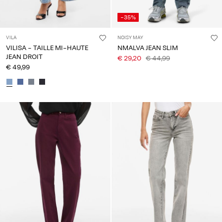
-35%
VILA
NOISY MAY
VILISA - TAILLE MI-HAUTE
NMALVA JEAN SLIM
JEAN DROIT
€ 29,20
€ 44,99
€ 49,99