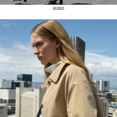
ROBES
02_IMAGE-CTA_Trans-outerwear_wk31_31-07-26