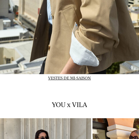
VESTES DE MI-SAISON
YOU x VILA
01_INSTAFEED_14-07-
02_INSTAFEED_14-
26_vlpsy2026w28tuejul1
26_vlpsy2026w28tu