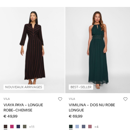
NOUVEAUX ARRIVAGES
BEST-SELLER
VILA
VILA
VIAYA PAYA - LONGUE
VIMILINA - DOS NU ROBE
ROBE-CHEMISE
LONGUE
€ 49,99
€ 69,99
+11
+4