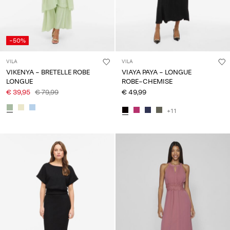
-50%
VILA
VILA
VIKENYA - BRETELLE ROBE
VIAYA PAYA - LONGUE
LONGUE
ROBE-CHEMISE
€ 39,95
€ 79,99
€ 49,99
+11