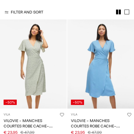
Any
questions?
FILTER AND SORT
About
Us
Belgique
/
français
-50%
-50%
VILA
VILA
VILOVIE - MANCHES
VILOVIE - MANCHES
COURTES ROBE CACHE-
COURTES ROBE CACHE-
CŒUR
CŒUR
€ 23,95
€ 47,99
€ 23,95
€ 47,99