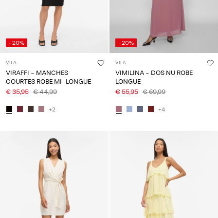
-20%
-20%
VILA
VILA
VIRAFFI - MANCHES
VIMILINA - DOS NU ROBE
COURTES ROBE MI-LONGUE
LONGUE
€ 35,95
€ 44,99
€ 55,95
€ 69,99
+2
+4