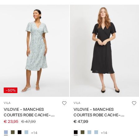
-50%
VILA
VILA
VILOVIE - MANCHES
VILOVIE - MANCHES
COURTES ROBE CACHE-
COURTES ROBE CACHE-
CŒUR
CŒUR
€ 23,95
€ 47,99
€ 47,99
+14
+14