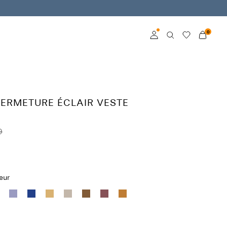
0
Connexion
Devenez membre
FERMETURE ÉCLAIR VESTE
En savoir plus sur VILA
Club
9
eur