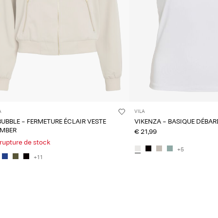
A
VILA
BUBBLE - FERMETURE ÉCLAIR VESTE
VIKENZA - BASIQUE DÉBA
MBER
€ 21,99
 rupture de stock
+5
+11