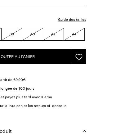
Guide des tailles
38
40
42
44
JOUTER AU PANIER
partir de 69,90€
olongée de 100 jours
et payez plus tard avec Klarna
ur la livraison et les retours ci-dessous
oduit