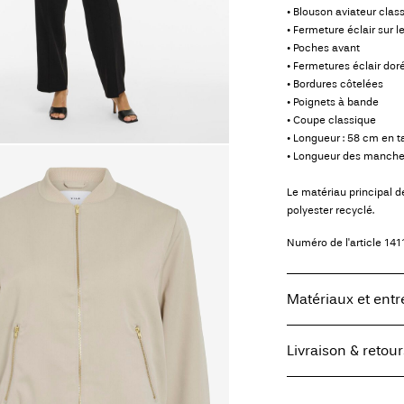
• Blouson aviateur clas
• Fermeture éclair sur l
• Poches avant
• Fermetures éclair dor
• Bordures côtelées
• Poignets à bande
• Coupe classique
• Longueur : 58 cm en ta
• Longueur des manches
Le matériau principal 
polyester recyclé.
Numéro de l'article
141
Matériaux et entr
Livraison & retour
Lavage en machin
Ne pas blanchir