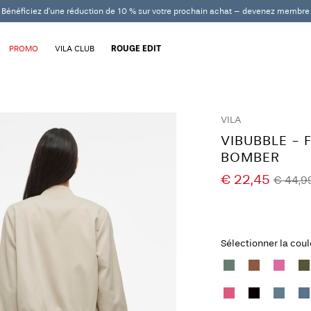
Bénéficiez d'une réduction de 10 % sur votre prochain achat – devenez membre
PROMO
VILA CLUB
ROUGE EDIT
VILA
VIBUBBLE - 
BOMBER
€ 22,45
€ 44,9
Sélectionner la coul