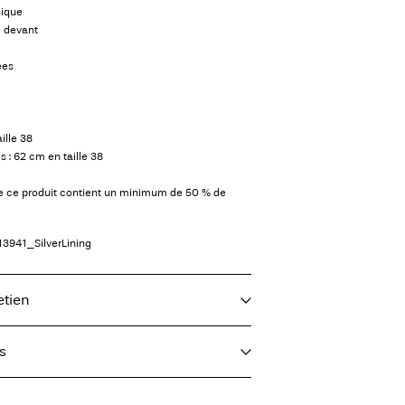
sique
e devant
ées
ille 38
 : 62 cm en taille 38
de ce produit contient un minimum de 50 % de
13941_SilverLining
etien
s
e, demi-charge, essorage court à 30 °C