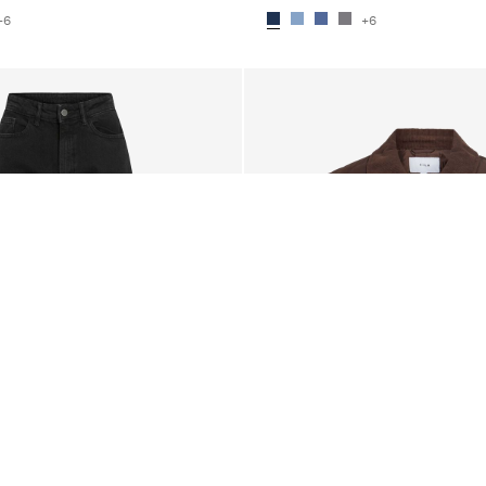
+6
+6