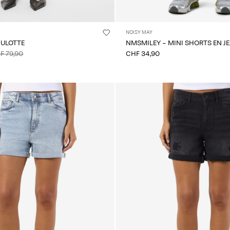
NOISY MAY
CULOTTE
NMSMILEY - MINI SHORTS EN J
F 79,90
CHF 34,90