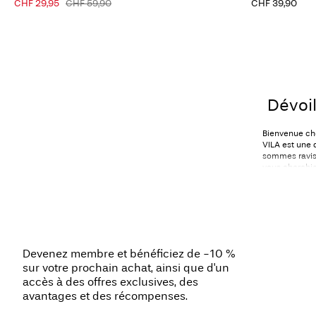
CHF 29,95
CHF 59,90
CHF 39,90
Dévoil
Bienvenue che
VILA est une 
sommes ravis 
vous cherchie
de trouver la 
En matière de
confiance. No
classiques et
engagement en
Devenez membre et bénéficiez de -10 %
D
sur votre prochain achat, ainsi que d'un
accès à des offres exclusives, des
avantages et des récompenses.
Chez VILA, no
les garde-rob