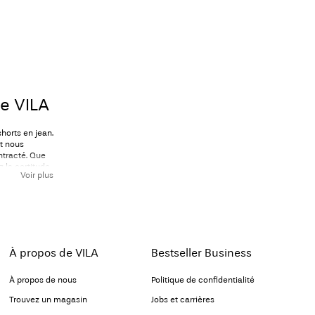
de VILA
horts en jean.
et nous
ntracté. Que
 la certitude
Voir plus
que en toute
 des modèles
igne de notre
!
À propos de VILA
Bestseller Business
es
À propos de nous
Politique de confidentialité
le de toutes
Trouvez un magasin
Jobs et carrières
uver la pièce