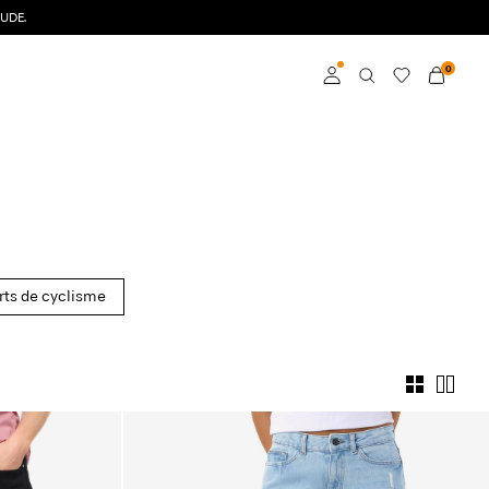
UDE.
0
Connexion
Devenez membre
En savoir plus sur VILA
Club
rts de cyclisme