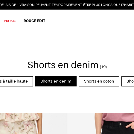
 DÉLAIS DE LIVRAISON PEUVENT TEMPORAIREMENT ÊTRE PLUS LONGS QUE D’HABIT
PROMO
ROUGE EDIT
Shorts en denim
(19)
s à taille haute
Shorts en denim
Shorts en coton
Sho