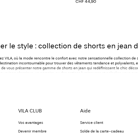
CHF 44,90
er le style : collection de shorts en jean 
z VILA, où la mode rencontre le confort avec notre sensationnelle collection de s
destination incontournable pour trouver des vêtements tendance et polyvalents, 
de vous présenter notre gamme de shorts en jean qui redéfinissent le chic déco
z un jean classique, un corsaire, ou des options lumineuses et colorées, vous avez
pièce parfaite.
 design, VILA s’engage à donner les moyens aux femmes d'assumer leur style uni
tre collection de shorts en jean incarne cette philosophie en proposant à la fois
 contemporains. Fabriqué avec précision et le souci du détail, chaque short témo
 matière de qualité et de style. Explorez la collection complète dès maintenant 
VILA CLUB
Aide
es shorts en jean pour toutes les femm
Vos avantages
Service client
us sommes convaincus que les shorts en jean peuvent être une pièce intemporel
Devenir membre
Solde de la carte-cadeau
es. Notre collection offre un large éventail de modèles pour que vous puissiez tro