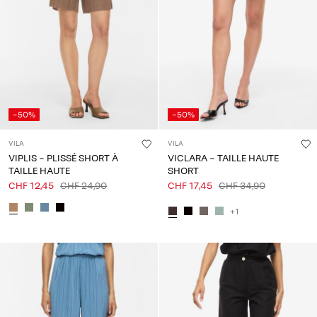
À
propos
de
nous
Suisse
-50%
-50%
/
français
VILA
VILA
VIPLIS - PLISSÉ SHORT À
VICLARA - TAILLE HAUTE
TAILLE HAUTE
SHORT
CHF 12,45
CHF 24,90
CHF 17,45
CHF 34,90
+1