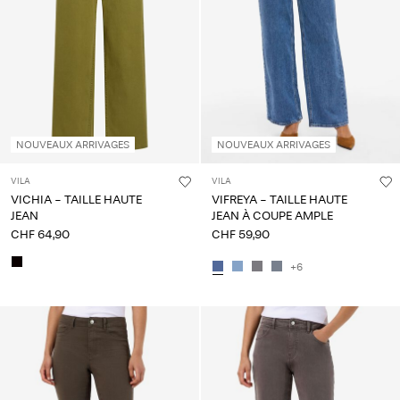
À
propos
de
nous
Suisse
NOUVEAUX ARRIVAGES
NOUVEAUX ARRIVAGES
/
français
VILA
VILA
VICHIA - TAILLE HAUTE
VIFREYA - TAILLE HAUTE
JEAN
JEAN À COUPE AMPLE
CHF 64,90
CHF 59,90
+6