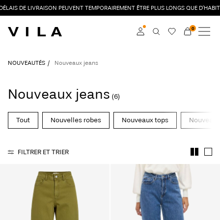
 DÉLAIS DE LIVRAISON PEUVENT TEMPORAIREMENT ÊTRE PLUS LONGS QUE D’HABIT
0
NOUVEAUTÉS
VÊTEMENTS
Connexion
NOUVEAUTÉS
Nouveaux jeans
EN VOGUE
Devenez membre
Nouveaux jeans
(6)
En savoir plus sur VILA
PROMO
Club
Tout
Nouvelles robes
Nouveaux tops
Nouveaux 
ROUGE EDIT
FILTRER ET TRIER
Connexion
Des
questions
?