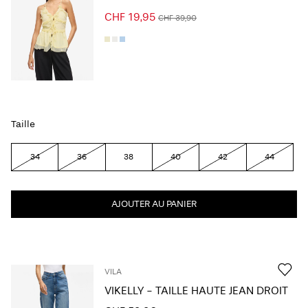
CHF 19,95
CHF 39,90
Taille
34
36
38
40
42
44
AJOUTER AU PANIER
VILA
VIKELLY - TAILLE HAUTE JEAN DROIT