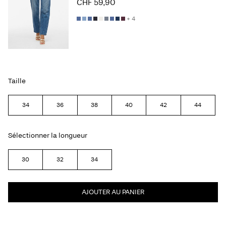
CHF 59,90
+ 4
Taille
34
36
38
40
42
44
Sélectionner la longueur
30
32
34
AJOUTER AU PANIER