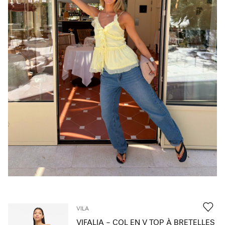
À
propos
de
nous
Suisse
/
français
VILA
VIFALIA - COL EN V TOP À BRETELLES