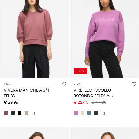
-50%
VILA
VILA
VIVERA MANICHE A 3/4
VIREFLECT SCOLLO
FELPA
ROTONDO FELPA A
MANICHE LUNGHE
€ 29,99
€ 22,45
€ 44,99
+5
+3