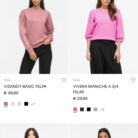
Chi
siamo
Italia
/
italiano
VILA
VILA
VISANDY BASIC FELPA
VIVERA MANICHE A 3/4
FELPA
€ 39,99
€ 29,99
+7
+5