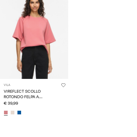
VILA
VIREFLECT SCOLLO
ROTONDO FELPA A
MANICHE CORTE
€ 39,99