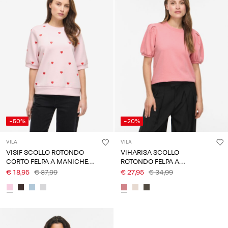
-50%
-20%
VILA
VILA
VISIF SCOLLO ROTONDO
VIHARISA SCOLLO
CORTO FELPA A MANICHE
ROTONDO FELPA A
CORTE
MANICHE CORTE
€ 18,95
€ 37,99
€ 27,95
€ 34,99