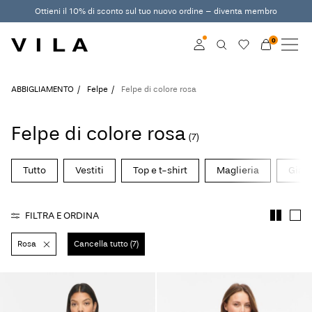
Ottieni il 10% di sconto sul tuo nuovo ordine – diventa membro
0
NUOVI ARRIVI
ABBIGLIAMENTO
Accedi
ABBIGLIAMENTO
Felpe
Felpe di colore rosa
DI TENDENZA
Diventa membro
Felpe di colore rosa
(7)
Scopri di più sul VILA
SALDI
Club
Tutto
Vestiti
Top e t-shirt
Maglieria
Giacc
VILA CLUB
FILTRA E ORDINA
ROUGE EDIT
Rosa
Cancella tutto (7)
Accedi
Domande?