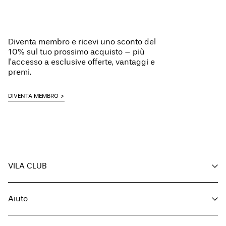
Diventa membro e ricevi uno sconto del
10% sul tuo prossimo acquisto – più
l’accesso a esclusive offerte, vantaggi e
premi.
DIVENTA MEMBRO
VILA CLUB
I tuoi vantaggi
Aiuto
Diventa membro
Il mio account
Servizio clienti