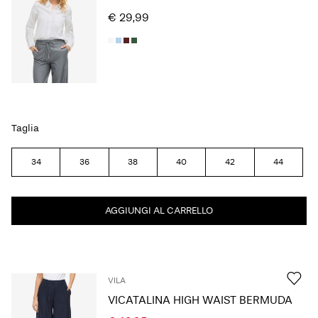
€ 29,99
Taglia
34
36
38
40
42
44
AGGIUNGI AL CARRELLO
VILA
VICATALINA HIGH WAIST BERMUDA