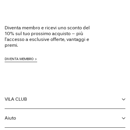
Diventa membro e ricevi uno sconto del
10% sul tuo prossimo acquisto – più
l’accesso a esclusive offerte, vantaggi e
premi.
DIVENTA MEMBRO
VILA CLUB
I tuoi vantaggi
Aiuto
Diventa membro
Il mio account
Servizio clienti