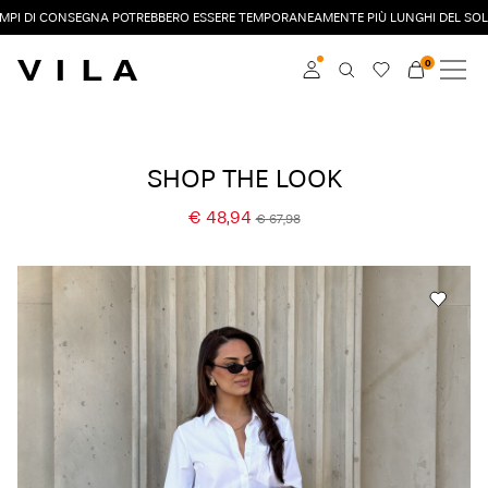
EMPI DI CONSEGNA POTREBBERO ESSERE TEMPORANEAMENTE PIÙ LUNGHI DEL SOL
0
NUOVI ARRIVI
ABBIGLIAMENTO
Accedi
SHOP THE LOOK
DI TENDENZA
Diventa membro
€ 48,94
€ 67,98
Scopri di più sul VILA
SALDI
Club
VILA CLUB
ROUGE EDIT
Accedi
Domande?