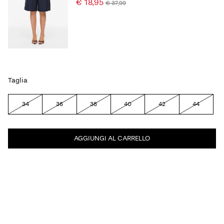
€ 18,95
€ 37,99
Taglia
34
36
38
40
42
44
AGGIUNGI AL CARRELLO