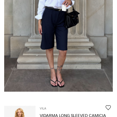
Chi
siamo
Italia
/
italiano
VILA
VIDARMA LONG SLEEVED CAMICIA